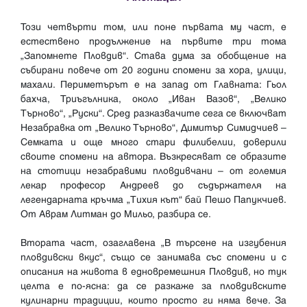
Този четвърти том, или поне първата му част, е
естествено продължение на първите три тома
„Запомнете Пловдив“. Става дума за обобщение на
събирани повече от 20 години спомени за хора, улици,
махали. Периметърът е на запад от Главната: Гьол
бахча, Триъгълника, около „Иван Вазов“, „Велико
Търново“, „Руски“. Сред разказвачите сега се включват
Незабравка от „Велико Търново“, Димитър Симидчиев –
Семката и още много стари филибелии, доверили
своите спомени на автора. Възкресяват се образите
на стотици незабравими пловдивчани – от големия
лекар професор Андреев до съдържателя на
легендарната кръчма „Тихия кът“ бай Пешо Папукчиев.
От Аврам Литман до Мильо, разбира се.
Втората част, озаглавена „В търсене на изгубения
пловдивски вкус“, също се занимава със спомени и с
описания на живота в едновремешния Пловдив, но тук
целта е по-ясна: да се разкаже за пловдивските
кулинарни традиции, които просто ги няма вече. За