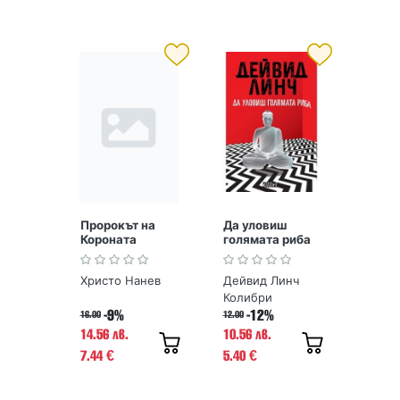
Пророкът на
Да уловиш
Короната
голямата риба
Любомир
Лулчев. Книга 1
Христо Нанев
Дейвид Линч
Колибри
-9%
-12%
16.00
12.00
14.56 лв.
10.56 лв.
7.44
5.40
€
€