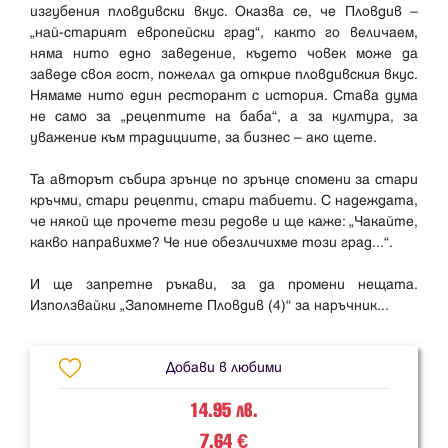
изгубения пловдивски вкус. Оказва се, че Пловдив –
„най-старият европейски град“, както го величаем,
няма нито едно заведение, където човек може да
заведе своя гост, пожелал да открие пловдивския вкус.
Нямаме нито един ресторант с история. Става дума
не само за „рецептите на баба“, а за култура, за
уважение към традициите, за бизнес – ако щете.
Та авторът събира зрънце по зрънце спомени за стари
кръчми, стари рецепти, стари табиети. С надеждата,
че някой ще прочете тези редове и ще каже: „Чакайте,
какво направихме? Че ние обезличихме този град...“.
И ще запретне ръкави, за да промени нещата.
Добави в любими
14.95 лв.
7.64
€