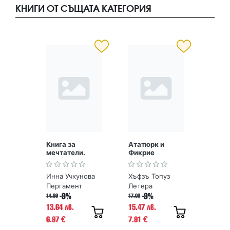
КНИГИ ОТ СЪЩАТА КАТЕГОРИЯ
Книга за
Ататюрк и
мечтатели.
Фикрие
Тънка червена
нишка
Инна Учкунова
Хъфзъ Топуз
Пергамент
Летера
-9%
-9%
14.99
17.00
13.64 лв.
15.47 лв.
6.97
7.91
€
€