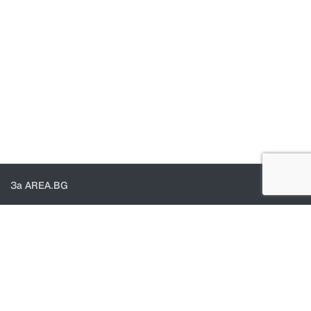
За AREA.BG
За нас
Доставка
Проверка на поръчки
КОНТАКТИ И ПОМОЩ
Контакти
Общи условия