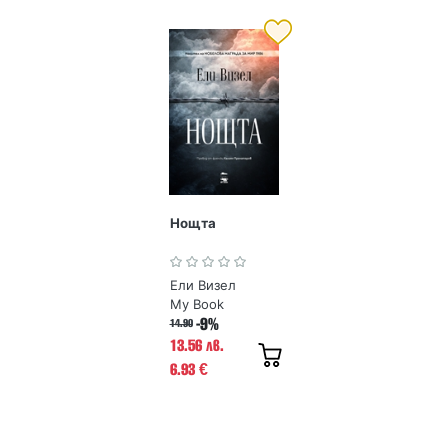
Нощта
Ели Визел
My Book
-9%
14.90
13.56 лв.
6.93
€