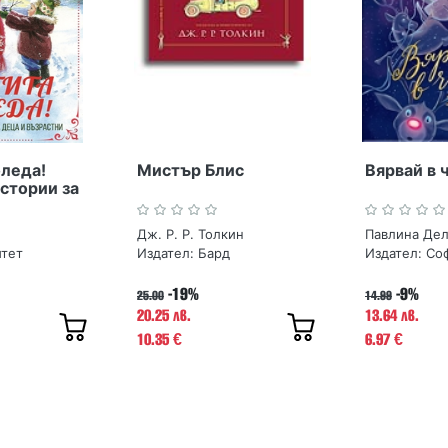
оледа!
Мистър Блис
Вярвай в 
стории за
растни
Дж. Р. Р. Толкин
итет
Издател:
Бард
Издател:
Со
-19%
-9%
25.00
14.99
20.25 лв.
13.64 лв.
10.35
6.97
€
€