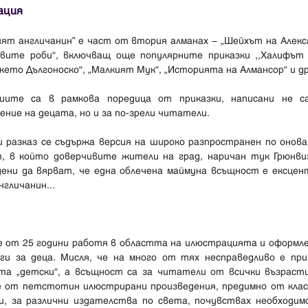
ация
ият англичанин” е част от втория алманах − „Шейхът на Алекс
овите роби“, включващ още популярните приказки ,,Халифът 
ето Дългоноско“, „Малкият Мук“, „Историята на Алмансор“ и др
иите са в рамкова поредица от приказки, написани не с
ение на децата, но и за по-зрели читатели.
и разказ се съдържа версия на широко разпространен по онова
, в който доверчивите жители на град, наричан тук Грюнвиз
дени да вярват, че една облечена маймуна всъщност е ексцен
нгличанин...
е от 25 години работя в областта на илюстрацията и оформл
иги за деца. Мисля, че на много от тях несправедливо е при
та „детски“, а всъщност са за читатели от всички възрасти
е от петстотин илюстрирани произведения, предимно от клас
и, за различни издателства по света, почувствах необходим