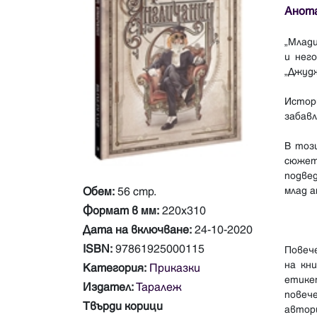
Анот
„Млад
и нег
„Джудж
Истор
забавл
В тоз
сюжет
подве
Обем:
56 стр.
млад а
Формат в мм:
220х310
Дата на включване:
24-10-2020
ISBN:
97861925000115
Повеч
на кн
Категория:
Приказки
етике
Издател:
Таралеж
повеч
Твърди корици
автор