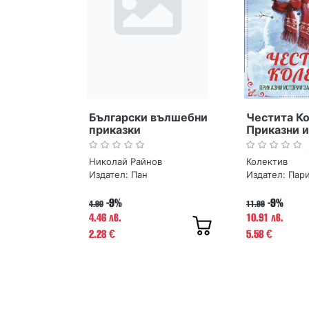
Български вълшебни
Честита К
приказки
Приказни и
деца и въз
Николай Райнов
Колектив
Издател:
Пан
Издател:
Пар
-9%
-9%
4.90
11.99
4.46 лв.
10.91 лв.
2.28
5.58
€
€