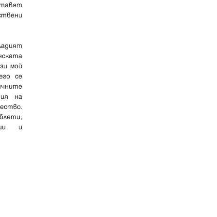
ставят
ствени
ладият
нската
зи мой
его се
ичните
рия на
ество.
блети,
гии и