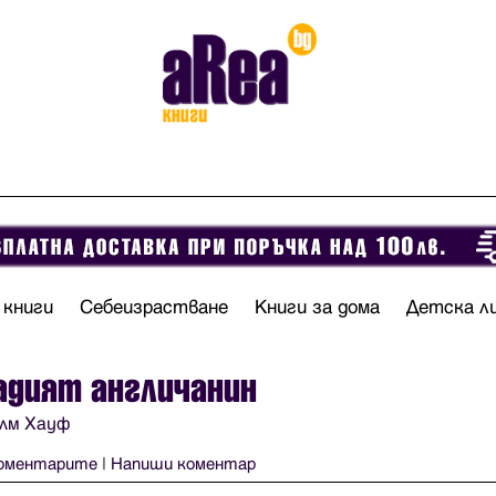
 книги
Себеизрастване
Книги за дома
Детска л
адият англичанин
лм Хауф
оментарите
|
Напиши коментар