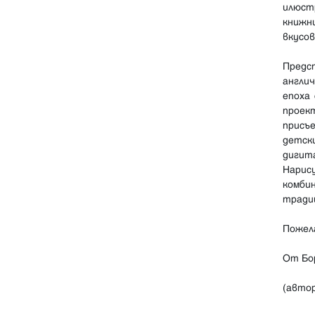
илюст
книжн
вкусов
Предс
англи
епоха
проек
присъ
детск
дигит
Нарис
комб
тради
Пожела
От Бо