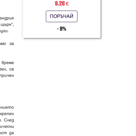
9.28
€
ПОРЪЧАЙ
андрия
щърк“,
- 9%
уги.
амо за
 време
ел, са
тричен
ението
крепен
. След
ически
ост да