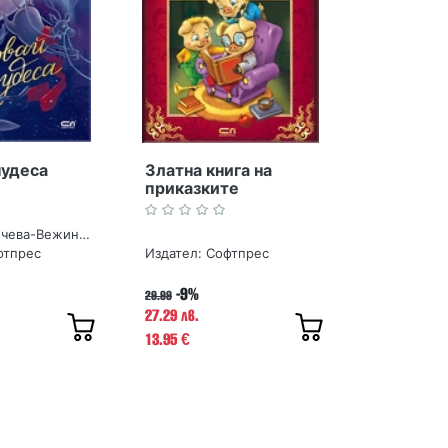
чудеса
Златна книга на
приказките
Павлина Делчева-Вежинова
фтпрес
Издател:
Софтпрес
-9%
29.99
27.29 лв.
13.95
€