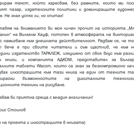
рирам текст, който харесвам, без рамките, които ми по
ият пазар, издателските политики и доминиращите художе
е. Не зная успях ли, но опитах!
тавям на вниманието ви моя личен прочит на историята „М
чанин“ на Вилхелм Хауф, потопен в атмосферата на викториа
 с намигване към днешната действителност. Радвам се, че то
т вече е при своите читатели и съм щастлив, че към н
едини издателство ТАРАЛЕЖ, изкушено от своя вкус към разл
и книги, и компанията АДКОМ, представител за Бълга
алните таблети Wacom, които са знак за безкомпромисно кач
увах илюстрациите към тази книга на един от техните та
инирайки възможностите на дигиталните техноло
ционните техники на рисуване.
вам ви приятна среща с младия англичанин!
рис Стоилов