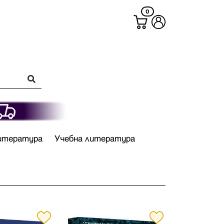
0
итература
Учебна литература