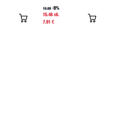
-9%
16.99
15.46 лв.
7.91
€