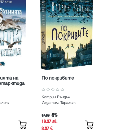
ията на
По покривите
нтарктида
Катрин Ръндъл
ралеж
Издател:
Таралеж
-9%
17.99
16.37 лв.
8.37
€