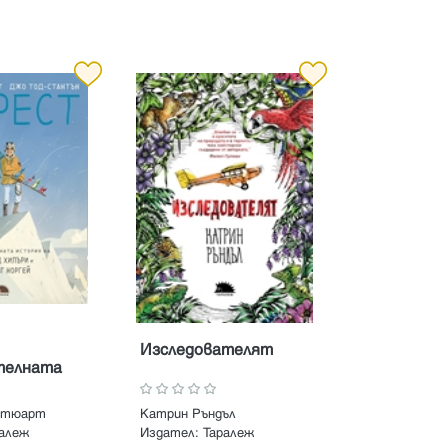
Изследователят
телната
а Едмънд
енсинг
 Стюарт
Катрин Ръндъл
ралеж
Издател:
Таралеж