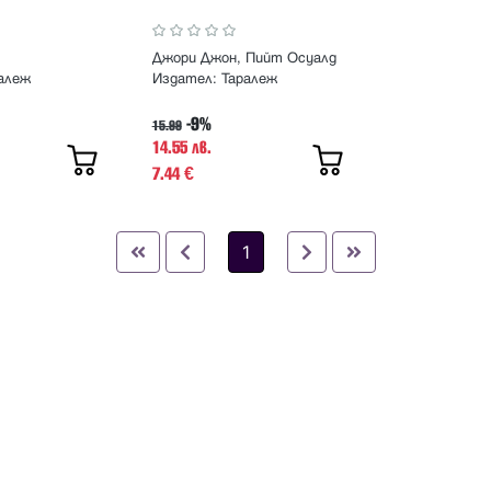
Джори Джон, Пийт Осуалд
алеж
Издател:
Таралеж
-9%
15.99
14.55 лв.
7.44
€
1