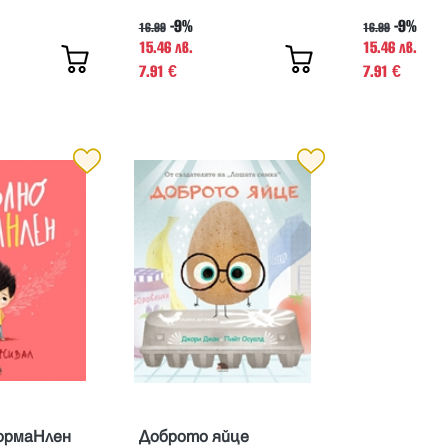
-9%
-9%
16.99
16.99
15.46 лв.
15.46 лв.
7.91
7.91
€
€
ормаНлен
Доброто яйце