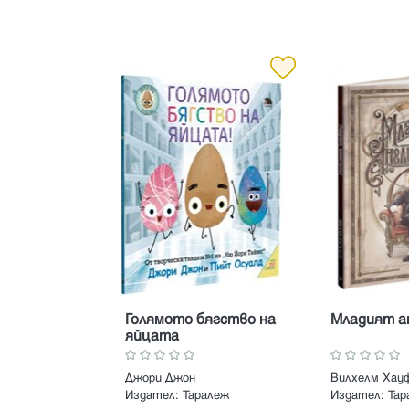
Голямото бягство на
Младият а
яйцата
Джори Джон
Вилхелм Хау
Издател:
Таралеж
Издател:
Тар