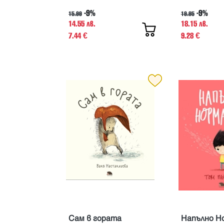
-9%
-9%
15.99
19.95
14.55 лв.
18.15 лв.
7.44
9.28
€
€
Сам в гората
Напълно Н