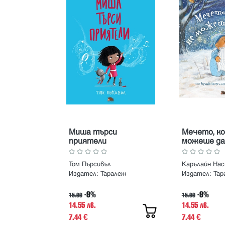
Миша търси
Мечето, к
приятели
можеше да
Том Пърсивъл
Издател:
Таралеж
Издател:
Тар
-9%
-9%
15.99
15.99
14.55 лв.
14.55 лв.
7.44
7.44
€
€