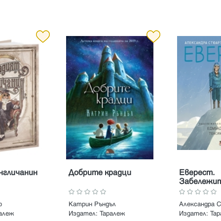
нгличанин
Добрите крадци
Еверест.
Забележи
история н
Хилъри и Т
ф
Катрин Ръндъл
Александра
Норгей
алеж
Издател:
Таралеж
Издател:
Та