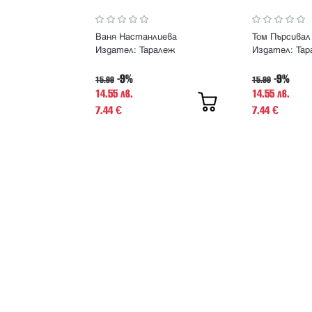
Ваня Настанлиева
Том Пърсивал
Издател:
Таралеж
Издател:
Тар
-9%
-9%
15.99
15.99
14.55 лв.
14.55 лв.
7.44
7.44
€
€