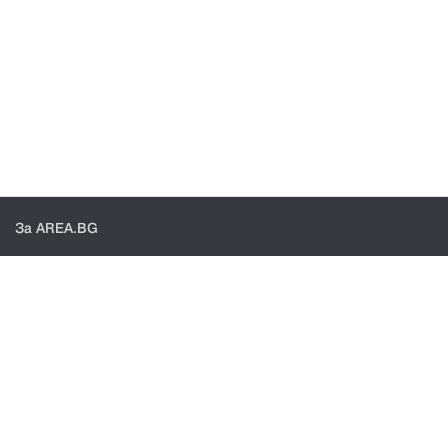
За AREA.BG
За нас
Доставка
Проверка на поръчки
КОНТАКТИ И ПОМОЩ
Контакти
Общи условия
Политика за поверителност