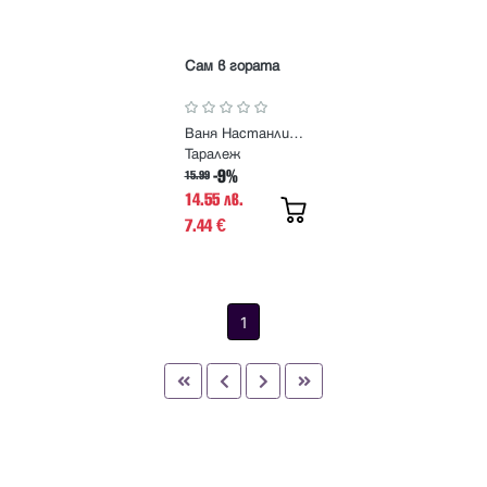
Сам в гората
Ваня Настанлиева
Таралеж
-9%
15.99
14.55 лв.
7.44
€
1