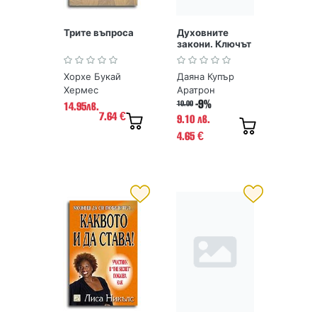
Трите въпроса
Духовните
закони. Ключът
към небето
Хорхе Букай
Даяна Купър
Хермес
Аратрон
-9%
10.00
14.95лв.
7.64
€
9.10 лв.
4.65
€