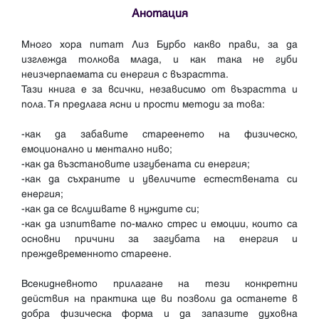
Анотация
Много хора питат Лиз Бурбо какво прави, за да
изглежда толкова млада, и как така не губи
неизчерпаемата си енергия с възрастта.
Тази книга е за всички, независимо от възрастта и
пола. Тя предлага ясни и прости методи за това:
-как да забавите стареенето на физическо,
емоционално и ментално ниво;
-как да възстановите изгубената си енергия;
-как да съхраните и увеличите естествената си
енергия;
-как да се вслушвате в нуждите си;
-как да изпитвате по-малко стрес и емоции, които са
основни причини за загубата на енергия и
преждевременното стареене.
Всекидневното прилагане на тези конкретни
действия на практика ще ви позволи да останете в
добра физическа форма и да запазите духовна