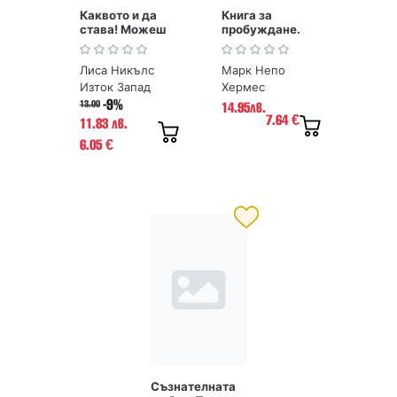
Каквото и да
Книга за
става! Можеш
пробуждане.
да си
365 идеи да
победител...
посрещнеш
Лиса Никълс
Марк Непо
новия ден
Изток Запад
Хермес
-9%
13.00
14.95лв.
7.64
€
11.83 лв.
6.05
€
Съзнателната