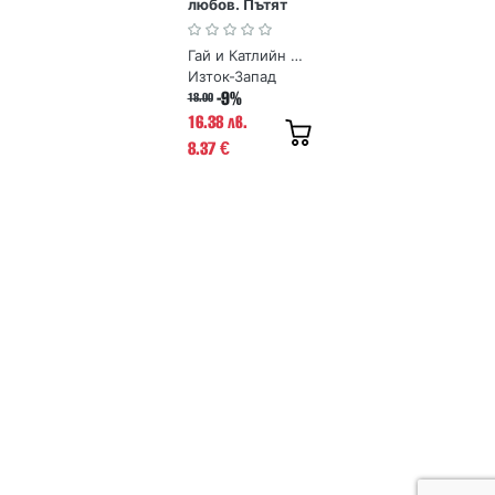
любов. Пътят
към взаимна
отдаденост
Гай и Катлийн Хендрикс
Изток-Запад
-9%
18.00
16.38 лв.
8.37
€