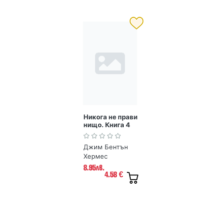
Никога не прави
нищо. Книга 4
от Скъпо тъпо
дневниче
Джим Бентън
Хермес
8.95лв.
4.58
€