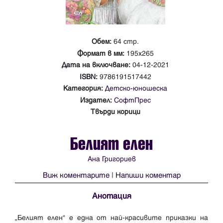
Обем:
64 стр.
Формат в мм:
195x265
Дата на включване:
04-12-2021
ISBN:
9786191517442
Категория:
Детско-юношеска
Издател:
СофтПрес
Твърди корици
Белият елен
Ана Григориев
Виж коментарите
|
Напиши коментар
Анотация
„Белият елен“ е една от най-красивите приказки на