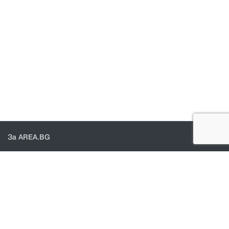
За AREA.BG
За нас
Доставка
Проверка на поръчки
КОНТАКТИ И ПОМОЩ
Контакти
Общи условия