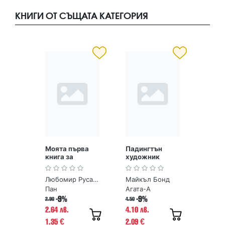
КНИГИ ОТ СЪЩАТА КАТЕГОРИЯ
Моята първа
Падингтън
книга за
художник
древните
чудеса на
Любомир Русанов
Майкъл Бонд
България
Пан
Агата-А
-9%
-9%
2.90
4.50
2.64 лв.
4.10 лв.
1.35
2.09
€
€