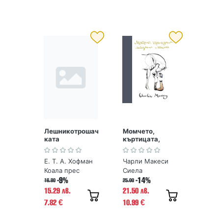
Лешникотрошач
Момчето,
ката
къртицата,
лисицата и
конят
Е. Т. А. Хофман
Чарли Макеси
Коала прес
Сиела
-9%
-14%
16.80
25.00
15.29 лв.
21.50 лв.
7.82
10.99
€
€