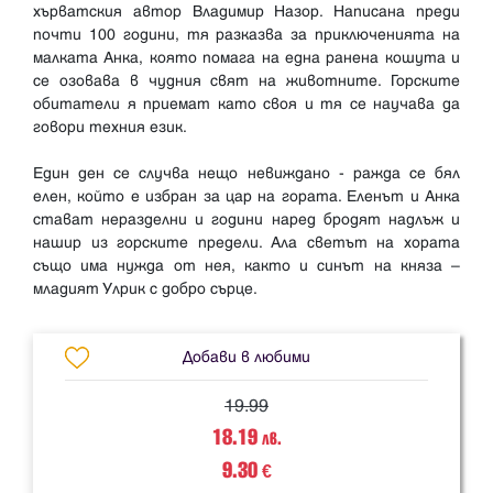
хърватския автор Владимир Назор. Написана преди
почти 100 години, тя разказва за приключенията на
малката Анка, която помага на една ранена кошута и
се озовава в чудния свят на животните. Горските
обитатели я приемат като своя и тя се научава да
говори техния език.
Един ден се случва нещо невиждано - ражда се бял
елен, който е избран за цар на гората. Еленът и Анка
стават неразделни и години наред бродят надлъж и
нашир из горските предели. Ала светът на хората
също има нужда от нея, както и синът на княза –
Добави в любими
19.99
18.19
лв.
9.30
€