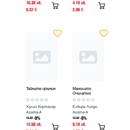
16.38 лв.
4.10 лв.
8.37
2.09
€
€
Тайните оръжия
Манолито
Очилатко
Хулио Кортасар
Елвира Линдо
Агата-А
Агата-А
-9%
-9%
16.00
10.00
14.56 лв.
9.10 лв.