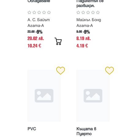
Обладаване
Падингтън се
развихря.
Класическите
приключения на
А. С. Байът
Майкъл Бонд
мечето от Тъмно
Перу
Агата-А
Агата-А
-9%
-9%
22.00
9.00
20.02 лв.
8.19 лв.
10.24
4.19
€
€
PVC
Къщата в
Пуерто