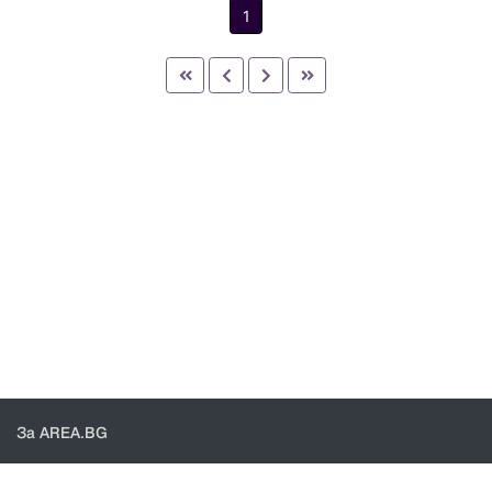
1
За AREA.BG
За нас