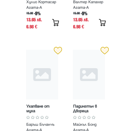
Хулио Кортасар
Валтер Капахер
Агата-А
Агата-А
-9%
-9%
15.00
15.00
13.65 лв.
13.65 лв.
6.98
6.98
€
€
Ухапване от
Падингтън в
муха
Двореца
Баръш Бъчакчъ
Майкъл Бонд
Агата-А
Агата-А