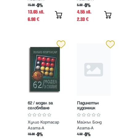
-9%
-9%
15.00
5.00
13.65 лв.
4.55 лв.
6.98
2.33
€
€
62 / модел за
Падингтън
сглобяване
художник
Хулио Кортасар
Майкъл Бонд
Агата-А
Агата-А
-9%
-9%
18.00
4.50