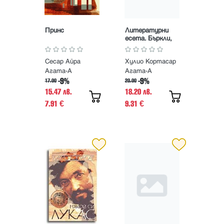
Принс
Литературни
есета. Бъркли,
1980
Сесар Айра
Хулио Кортасар
Агата-А
Агата-А
-9%
-9%
17.00
20.00
15.47 лв.
18.20 лв.
7.91
9.31
€
€