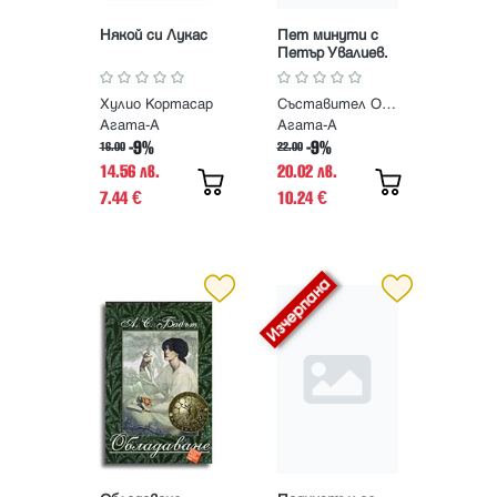
Някой си Лукас
Пет минути с
Петър Увалиев.
Радиобеседи
Част 1
Хулио Кортасар
Съставител Огнян Ковачев
Агата-А
Агата-А
-9%
-9%
16.00
22.00
14.56 лв.
20.02 лв.
7.44
10.24
€
€