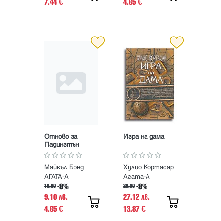
7.44
4.65
€
€
Отново за
Игра на дама
Падингтън
Майкъл Бонд
Хулио Кортасар
АГАТА-А
Агата-А
-9%
-9%
10.00
29.80
9.10 лв.
27.12 лв.
4.65
13.87
€
€