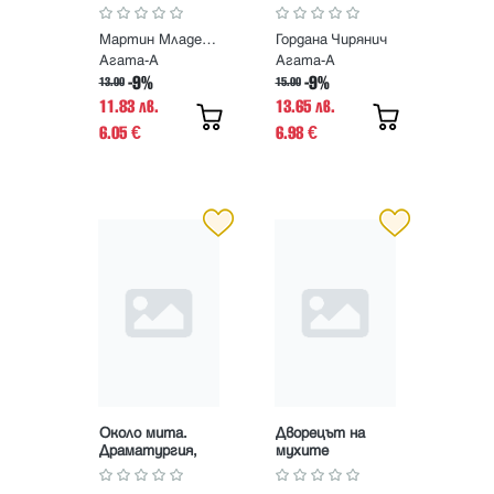
Мартин Младенов
Гордана Чирянич
Агата-А
Агата-А
-9%
-9%
13.00
15.00
11.83 лв.
13.65 лв.
6.05
6.98
€
€
Около мита.
Дворецът на
Драматургия,
мухите
поезия, разкази