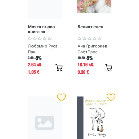
Моята първа
Белият елен
книга за
древните
чудеса на
Любомир Русанов
Ана Григориев
България
Пан
СофтПрес
-9%
-9%
2.90
19.99
2.64 лв.
18.19 лв.
1.35
9.30
€
€