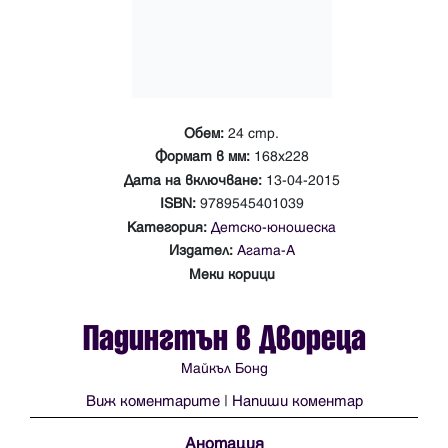
Обем:
24 стр.
Формат в мм:
168х228
Дата на включване:
13-04-2015
ISBN:
9789545401039
Категория:
Детско-юношеска
Издател:
Агата-А
Меки корици
Падингтън в Двореца
Майкъл Бонд
Виж коментарите
|
Напиши коментар
Анотация