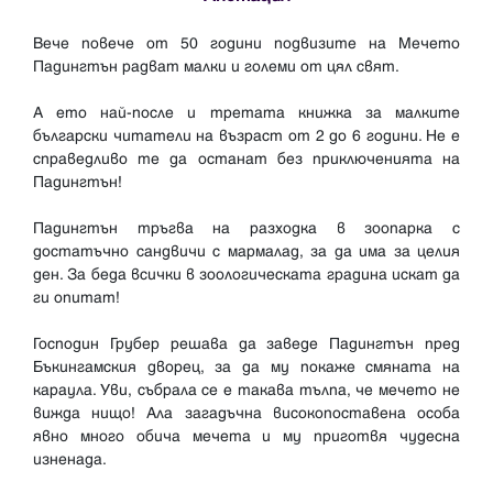
Вече повече от 50 години подвизите на Мечето
Падингтън радват малки и големи от цял свят.
А ето най-после и третата книжка за малките
български читатели на възраст от 2 до 6 години. Не е
справедливо те да останат без приключенията на
Падингтън!
Падингтън тръгва на разходка в зоопарка с
достатъчно сандвичи с мармалад, за да има за целия
ден. За беда всички в зоологическата градина искат да
ги опитат!
Господин Грубер решава да заведе Падингтън пред
Бъкингамския дворец, за да му покаже смяната на
караула. Уви, събрала се е такава тълпа, че мечето не
вижда нищо! Ала загадъчна високопоставена особа
явно много обича мечета и му приготвя чудесна
изненада.