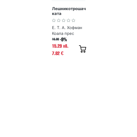
Лешникотрошач
ката
Е. Т. А. Хофман
Коала прес
-9%
16.80
15.29 лв.
7.82
€