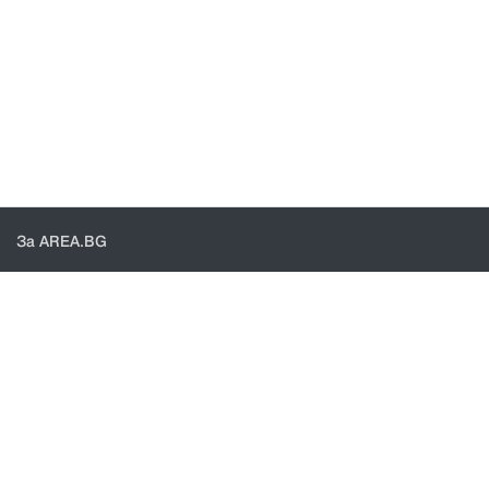
За AREA.BG
За нас
Доставка
Проверка на поръчки
КОНТАКТИ И ПОМОЩ
Контакти
Общи условия
Политика за поверителност