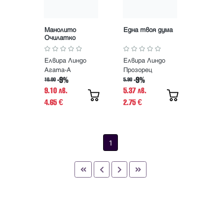
Манолито
Една твоя дума
Очилатко
Елвира Линдо
Елвира Линдо
Агата-А
Прозорец
-9%
-9%
10.00
5.90
9.10 лв.
5.37 лв.
4.65
2.75
€
€
1