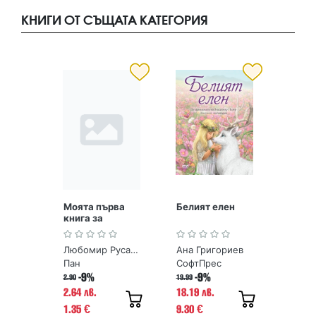
КНИГИ ОТ СЪЩАТА КАТЕГОРИЯ
Моята първа
Белият елен
книга за
древните
чудеса на
Любомир Русанов
Ана Григориев
България
Пан
СофтПрес
-9%
-9%
2.90
19.99
2.64 лв.
18.19 лв.
1.35
9.30
€
€