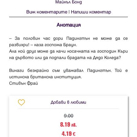
Майкъл Бонд
Виж коментарите
|
Напиши коментар
Анотация
– За половин час дори Падингтън не може да се
развихри! – каза госпожа Браун.
Ала кой друг може да качи косачката на господин Къри
на дървото или да подпали брадата на Дядо Коледа?
Винаги безкрайно съм уважавал Падингтън. Той е
истинска британска институция.
Добави в любими
9.00
8.19
лв.
4.19
€