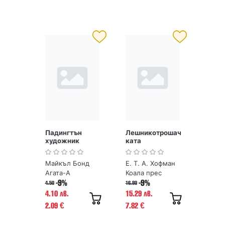
Падингтън
Лешникотрошач
художник
ката
Майкъл Бонд
Е. Т. А. Хофман
Агата-А
Коала прес
-9%
-9%
4.50
16.80
4.10 лв.
15.29 лв.
2.09
7.82
€
€