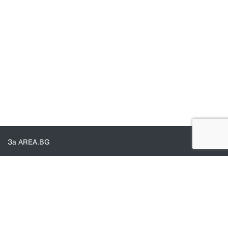
За AREA.BG
За нас
Доставка
Проверка на поръчки
КОНТАКТИ И ПОМОЩ
Контакти