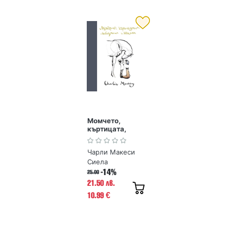
Момчето,
къртицата,
лисицата и
конят
Чарли Макеси
Сиела
-14%
25.00
21.50 лв.
10.99
€