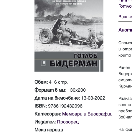
Готло
Виж к
Анот
Споме
и отр
които 
Ранен
Бидер
смърт
Обем:
416 стр.
Курлан
Формат в мм:
130x200
Дата на включване:
13-03-2022
Разка
която
ISBN:
9786192432096
превз
Категория:
Мемоари и Биографии
война
Издател:
Прозорец
Меки корици
На фи