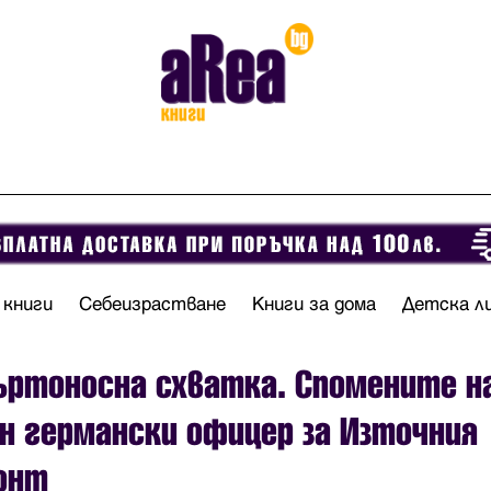
 книги
Себеизрастване
Книги за дома
Детска л
ртоносна схватка. Спомените н
н германски офицер за Източния
онт