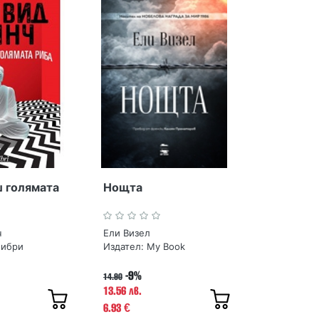
 голямата
Нощта
ч
Ели Визел
либри
Издател:
My Book
-9%
14.90
13.56 лв.
6.93
€