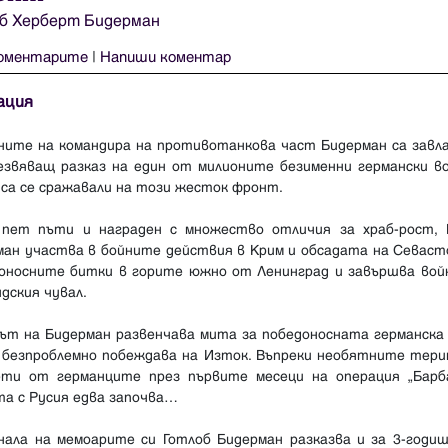
б Херберт Бидерман
оментарите
|
Напиши коментар
ация
ните на командира на противотанкова част Бидерман са завл
езвяващ разказ на един от милионите безименни германски во
са се сражавали на този жесток фронт.
 пет пъти и награден с множество отличия за храб-рост, 
ман участва в бойните действия в Крим и обсадата на Севасто
оносните битки в горите южно от Ленинград и завършва вой
дския чувал.
зът на Бидерман развенчава мита за победоносната германска 
 безпроблемно побеждава на Изток. Въпреки необятните тери
ети от германците през първите месеци на операция „Барба
та с Русия едва започва…
нала на мемоарите си Готлоб Бидерман разказва и за 3-годиш