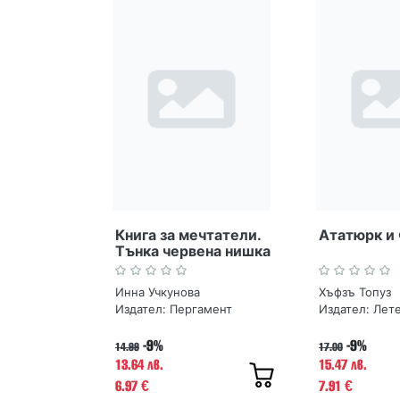
Книга за мечтатели.
Ататюрк и
Тънка червена нишка
Инна Учкунова
Хъфзъ Топуз
Издател:
Пергамент
Издател:
Лет
-9%
-9%
14.99
17.00
13.64 лв.
15.47 лв.
6.97
7.91
€
€