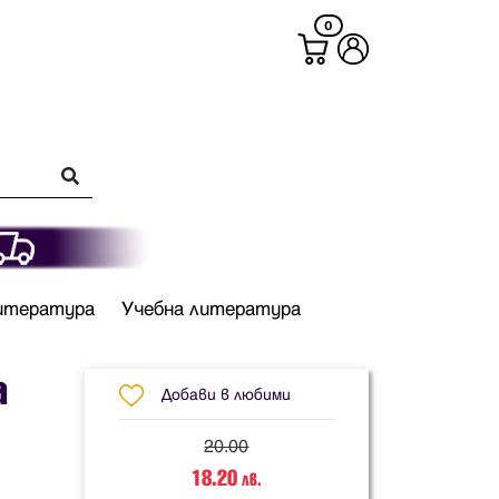
0
итература
Учебна литература
а
Добави в любими
20.00
18.20
лв.