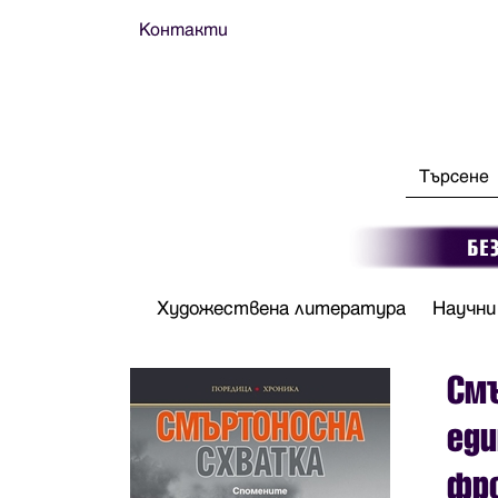
Контакти
Художествена литература
Научни
Смъ
еди
фр