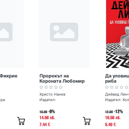
 Фикрие
Пророкът на
Да уловиш
Короната Любомир
риба
Лулчев. Книга 1
Христо Нанев
Дейвид Лин
ера
Издател:
Издател:
Ко
-9%
-12%
16.00
12.00
14.56 лв.
10.56 лв.
7.44
5.40
€
€