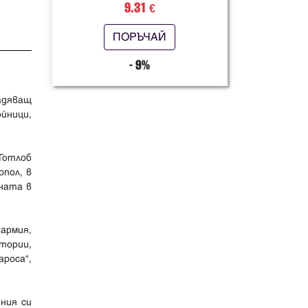
9.31
€
ПОРЪЧАЙ
- 9%
адяващ
йници,
Готлоб
пол, в
ната в
армия,
тории,
роса“,
ния си