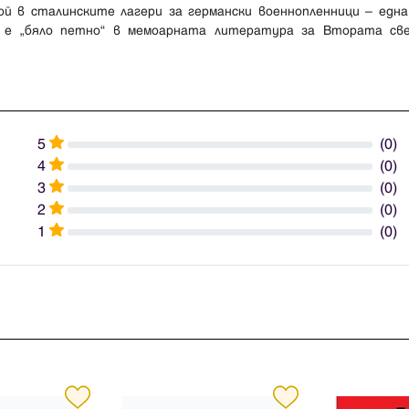
ой в сталинските лагери за германски военнопленници – една
 е „бяло петно“ в мемоарната литература за Втората св
5
(0)
4
(0)
3
(0)
2
(0)
1
(0)