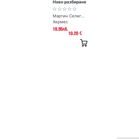
Ново разбиране
за щастието и
просперитета
Мартин Селигман
Хермес
19.95лв.
10.20
€