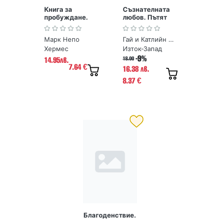
Книга за
Съзнателната
пробуждане.
любов. Пътят
365 идеи да
към взаимна
посрещнеш
отдаденост
Марк Непо
Гай и Катлийн Хендрикс
новия ден
Хермес
Изток-Запад
-9%
18.00
14.95лв.
7.64
€
16.38 лв.
8.37
€
Благоденствие.