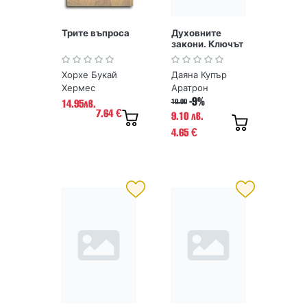
Трите въпроса
Духовните
закони. Ключът
към небето
Хорхе Букай
Даяна Купър
Хермес
Аратрон
-9%
10.00
14.95лв.
7.64
€
9.10 лв.
4.65
€