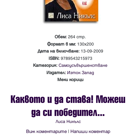
Обем:
264 стр.
Формат в мм:
130х200
Дата на включване:
13-09-2009
ISBN:
9789543215973
Категория:
Самоусъвършенстване
Издател:
Изток Запад
Меки корици
Каквото и да става! Можеш
да си победител...
Лиса Никълс
Виж коментарите
|
Напиши коментар