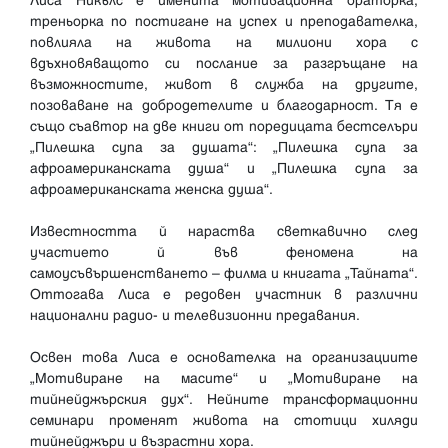
Лиса Никълс е именита мотивационна ораторка,
треньорка по постигане на успех и преподавателка,
повлияла на живота на милиони хора с
вдъхновяващото си послание за разгръщане на
възможностите, живот в служба на другите,
позоваване на добродетелите и благодарност. Тя е
също съавтор на две книги от поредицата бестселъри
„Пилешка супа за душата“: „Пилешка супа за
афроамериканската душа“ и „Пилешка супа за
афроамериканската женска душа“.
Известността й нараства светкавично след
участието й във феномена на
самоусъвършенстването – филма и книгата „Тайната“.
Оттогава Лиса е редовен участник в различни
национални радио- и телевизионни предавания.
Освен това Лиса е основателка на организациите
„Мотивиране на масите“ и „Мотивиране на
тийнейджърския дух“. Нейните трансформационни
семинари променят живота на стотици хиляди
тийнейджъри и възрастни хора.