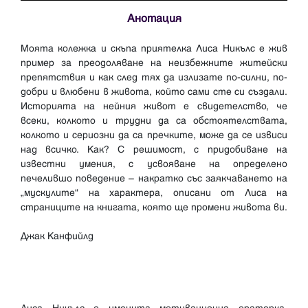
Анотация
Моята колежка и скъпа приятелка Лиса Никълс е жив
пример за преодоляване на неизбежните житейски
препятствия и как след тях да излизате по-силни, по-
добри и влюбени в живота, който сами сте си създали.
Историята на нейния живот е свидетелство, че
всеки, колкото и трудни да са обстоятелствата,
колкото и сериозни да са пречките, може да се извиси
над всичко. Как? С решимост, с придобиване на
известни умения, с усвояване на определено
печелившо поведение – накратко със заякчаването на
„мускулите“ на характера, описани от Лиса на
страниците на книгата, която ще промени живота ви.
Джак Канфийлд