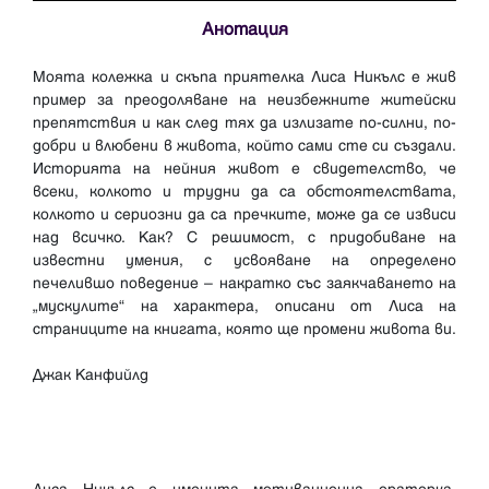
Анотация
Моята колежка и скъпа приятелка Лиса Никълс е жив
пример за преодоляване на неизбежните житейски
препятствия и как след тях да излизате по-силни, по-
добри и влюбени в живота, който сами сте си създали.
Историята на нейния живот е свидетелство, че
всеки, колкото и трудни да са обстоятелствата,
колкото и сериозни да са пречките, може да се извиси
над всичко. Как? С решимост, с придобиване на
известни умения, с усвояване на определено
печелившо поведение – накратко със заякчаването на
„мускулите“ на характера, описани от Лиса на
страниците на книгата, която ще промени живота ви.
Джак Канфийлд