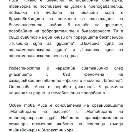
Лиса Никълс е именита мотивационна ораторка,
треньорка по постигане на успех и преподавателка,
повлияла на живота на милиони хора с
вдъхновяващото си послание за разгръщане на
възможностите, живот в служба на другите,
позоваване на добродетелите и благодарност. Тя е
също съавтор на две книги от поредицата бестселъри
„Пилешка супа за душата“: „Пилешка супа за
афроамериканската душа“ и „Пилешка супа за
афроамериканската женска душа“.
Известността й нараства светкавично след
участието й във феномена на
самоусъвършенстването – филма и книгата „Тайната“.
Оттогава Лиса е редовен участник в различни
национални радио- и телевизионни предавания.
Освен това Лиса е основателка на организациите
„Мотивиране на масите“ и „Мотивиране на
тийнейджърския дух“. Нейните трансформационни
семинари променят живота на стотици хиляди
тийнейджъри и възрастни хора.