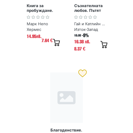
Книга за
Съзнателната
пробуждане.
любов. Пътят
365 идеи да
към взаимна
посрещнеш
отдаденост
Марк Непо
Гай и Катлийн Хендрикс
новия ден
Хермес
Изток-Запад
-9%
18.00
14.95лв.
7.64
€
16.38 лв.
8.37
€
Благоденствие.