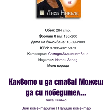
Обем:
264 стр.
Формат в мм:
130х200
Дата на включване:
13-09-2009
ISBN:
9789543215973
Категория:
Самоусъвършенстване
Издател:
Изток Запад
Меки корици
Каквото и да става! Можеш
да си победител...
Лиса Никълс
Виж коментарите
|
Напиши коментар