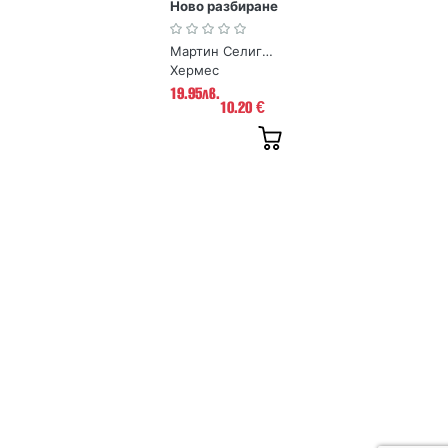
Ново разбиране
за щастието и
просперитета
Мартин Селигман
Хермес
19.95лв.
10.20
€