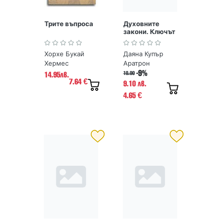
Трите въпроса
Духовните
закони. Ключът
към небето
Хорхе Букай
Даяна Купър
Хермес
Аратрон
-9%
10.00
14.95лв.
7.64
€
9.10 лв.
4.65
€