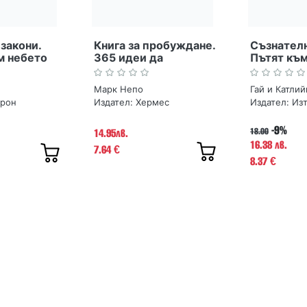
закони.
Книга за пробуждане.
Съзнателн
м небето
365 идеи да
Пътят към
посрещнеш новия
отдадено
ден
Марк Непо
Гай и Катли
трон
Издател:
Хермес
Издател:
Изт
-9%
18.00
14.95лв.
16.38 лв.
7.64
€
8.37
€