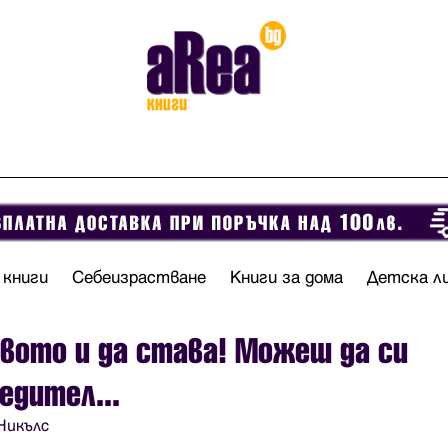
 книги
Себеизрастване
Книги за дома
Детска л
вото и да става! Можеш да си
едител...
Никълс