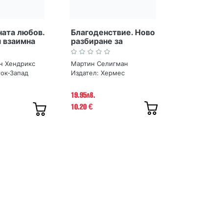
ата любов.
Благоденствие. Ново
 взаимна
разбиране за
ст
щастието и
просперитета
йн Хендрикс
Мартин Селигман
ок-Запад
Издател:
Хермес
19.95лв.
10.20
€