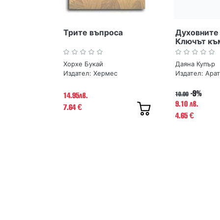
Трите въпроса
Духовните 
Ключът къ
Хорхе Букай
Даяна Купър
Издател:
Хермес
Издател:
Ара
-9%
10.00
14.95лв.
9.10 лв.
7.64
€
4.65
€