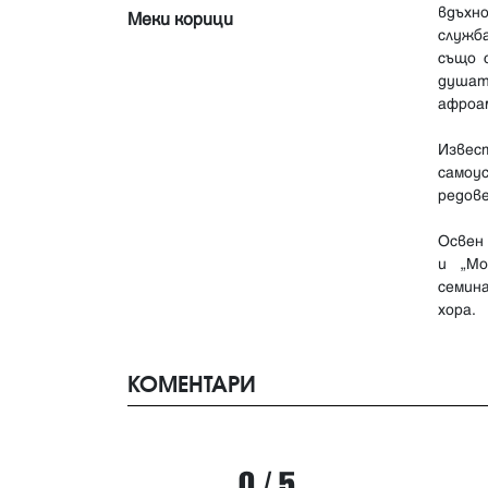
вдъхн
Меки корици
служб
също 
душат
афроа
Извес
самоу
редове
Освен
и „Мо
семин
хора.
КОМЕНТАРИ
0 / 5