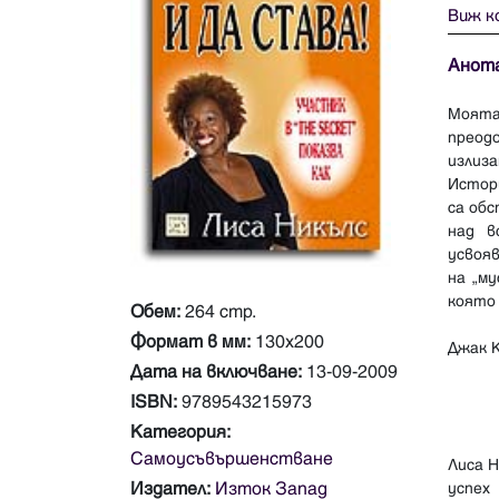
Виж к
Анот
Моята
преод
излиза
Истори
са обс
над в
усвояв
на „м
която
Обем:
264 стр.
Формат в мм:
130х200
Джак 
Дата на включване:
13-09-2009
ISBN:
9789543215973
Категория:
Самоусъвършенстване
Лиса 
Издател:
Изток Запад
успех