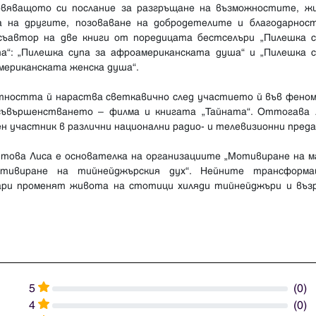
овяващото си послание за разгръщане на възможностите, ж
а на другите, позоваване на добродетелите и благодарност
съавтор на две книги от поредицата бестселъри „Пилешка с
а“: „Пилешка супа за афроамериканската душа“ и „Пилешка с
мериканската женска душа“.
тността й нараства светкавично след участието й във феном
съвършенстването – филма и книгата „Тайната“. Оттогава 
н участник в различни национални радио- и телевизионни преда
 това Лиса е основателка на организациите „Мотивиране на м
тивиране на тийнейджърския дух“. Нейните трансформа
ари променят живота на стотици хиляди тийнейджъри и въз
5
(0)
4
(0)