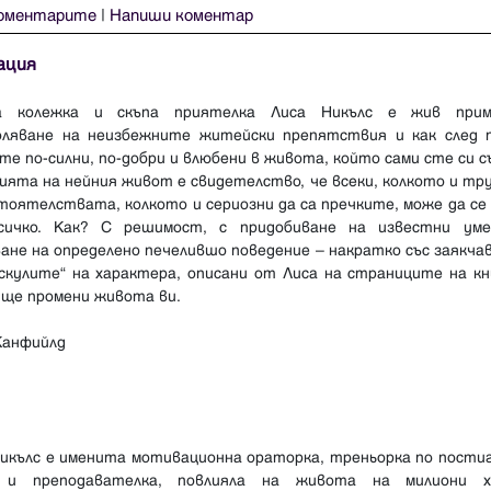
оментарите
|
Напиши коментар
ация
 колежка и скъпа приятелка Лиса Никълс е жив при
оляване на неизбежните житейски препятствия и как след 
те по-силни, по-добри и влюбени в живота, който сами сте си с
ята на нейния живот е свидетелство, че всеки, колкото и тр
тоятелствата, колкото и сериозни да са пречките, може да се
сичко. Как? С решимост, с придобиване на известни уме
ане на определено печелившо поведение – накратко със заякч
ускулите“ на характера, описани от Лиса на страниците на кн
 ще промени живота ви.
Канфийлд
Никълс е именита мотивационна ораторка, треньорка по постиг
 и преподавателка, повлияла на живота на милиони 