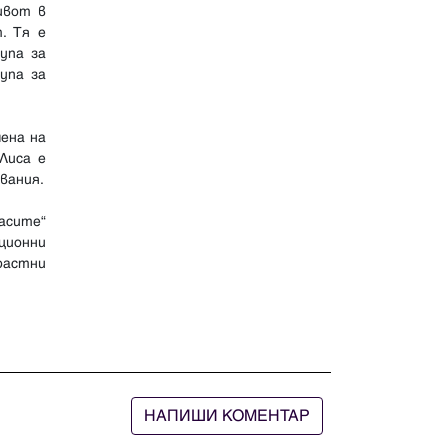
ивот в
. Тя е
упа за
упа за
ена на
Лиса е
вания.
асите“
ционни
растни
НАПИШИ КОМЕНТАР