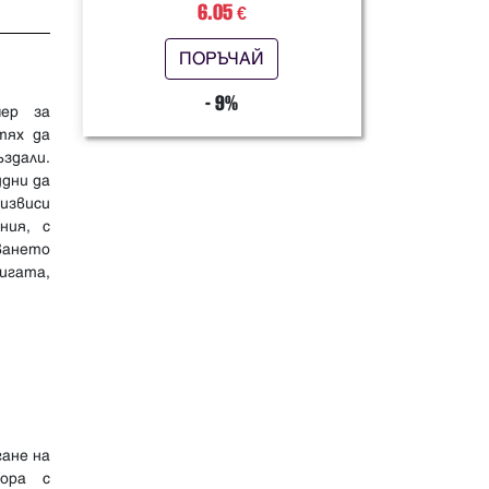
6.05
€
ПОРЪЧАЙ
- 9%
мер за
тях да
ъздали.
удни да
 извиси
ния, с
аването
игата,
ане на
хора с