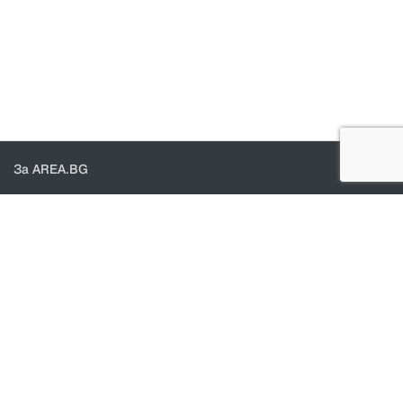
За AREA.BG
За нас
Доставка
Проверка на поръчки
КОНТАКТИ И ПОМОЩ
Контакти
Общи условия
Политика за поверителност
© 2021 - Area.bg