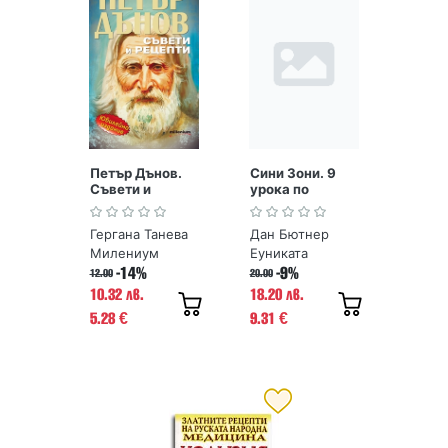
Петър Дънов.
Сини Зони. 9
Съвети и
урока по
рецепти
дълголетие от
хората, живели
Гергана Танева
Дан Бютнер
най-дълго
Милениум
Еуниката
-14%
-9%
12.00
20.00
10.32 лв.
18.20 лв.
5.28
9.31
€
€