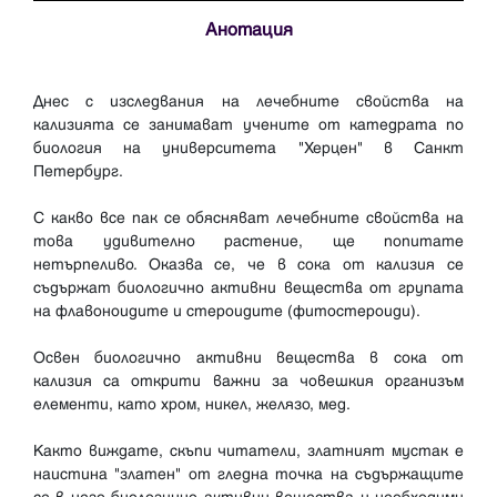
Анотация
Днес с изследвания на лечебните свойства на
кализията се занимават учените от катедрата по
биология на университета "Херцен" в Санкт
Петербург.
С какво все пак се обясняват лечебните свойства на
това удивително растение, ще попитате
нетърпеливо. Оказва се, че в сока от кализия се
съдържат биологично активни вещества от групата
на флавоноидите и стероидите (фитостероиди).
Освен биологично активни вещества в сока от
кализия са открити важни за човешкия организъм
елементи, като хром, никел, желязо, мед.
Както виждате, скъпи читатели, златният мустак е
наистина "златен" от гледна точка на съдържащите