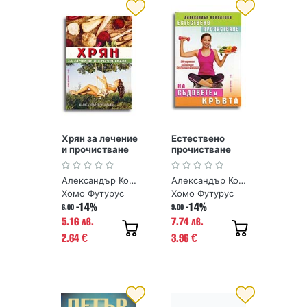
Хрян за лечение
Естествено
и прочистване
прочистване
съдовете и
кръвта
Александър Кородецки
Александър Кородецки
Хомо Футурус
Хомо Футурус
-14%
-14%
6.00
9.00
5.16 лв.
7.74 лв.
2.64
3.96
€
€