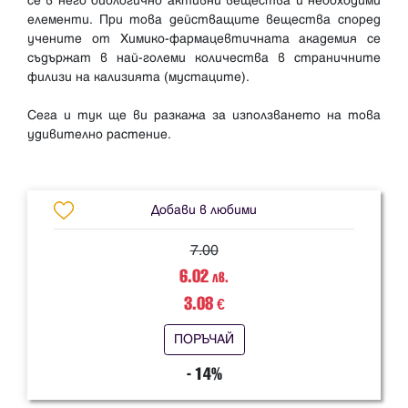
се в него биологично активни вещества и необходими
елементи. При това действащите вещества според
учените от Химико-фармацевтичната академия се
съдържат в най-големи количества в страничните
филизи на кализията (мустаците).
Сега и тук ще ви разкажа за използването на това
удивително растение.
Добави в любими
7.00
6.02
лв.
3.08
€
ПОРЪЧАЙ
- 14%