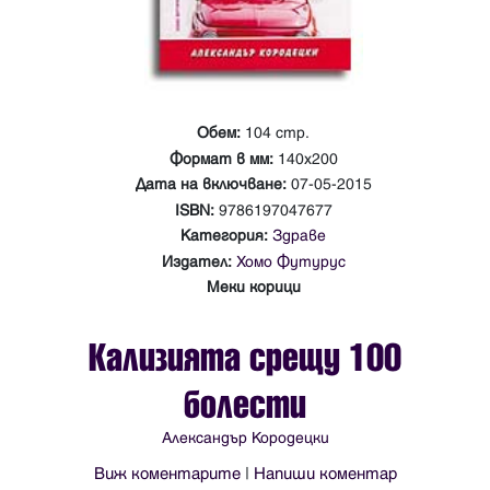
Обем:
104 стр.
Формат в мм:
140х200
Дата на включване:
07-05-2015
ISBN:
9786197047677
Категория:
Здраве
Издател:
Хомо Футурус
Меки корици
Кализията срещу 100
болести
Александър Кородецки
Виж коментарите
|
Напиши коментар