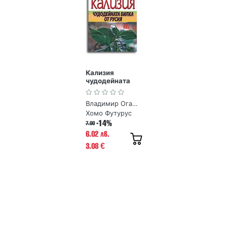
Кализия
чудодейната
билка от Русия.
Златните
Владимир Огарков
рецепти на
руската
Хомо Футурус
народна
-14%
7.00
медицина
6.02 лв.
3.08
€