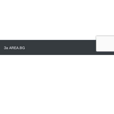
За AREA.BG
За нас
Доставка
Проверка на поръчки
КОНТАКТИ И ПОМОЩ
Контакти
Общи условия
Политика за поверителност
© 2021 - Area.bg