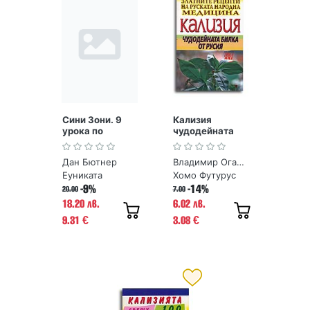
Сини Зони. 9
Кализия
урока по
чудодейната
дълголетие от
билка от Русия.
хората, живели
Златните
Дан Бютнер
Владимир Огарков
най-дълго
рецепти на
руската
Еуниката
Хомо Футурус
народна
-9%
-14%
20.00
7.00
медицина
18.20 лв.
6.02 лв.
9.31
3.08
€
€