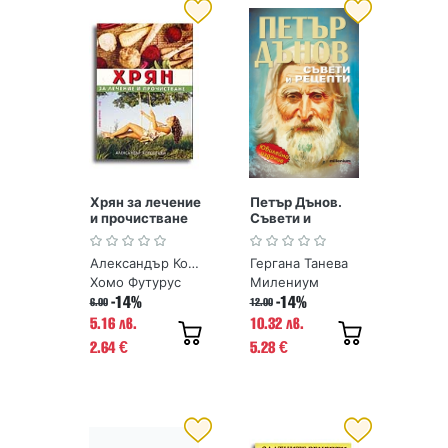
Хрян за лечение
Петър Дънов.
и прочистване
Съвети и
рецепти
Александър Кородецки
Гергана Танева
Хомо Футурус
Милениум
-14%
-14%
6.00
12.00
5.16 лв.
10.32 лв.
2.64
5.28
€
€