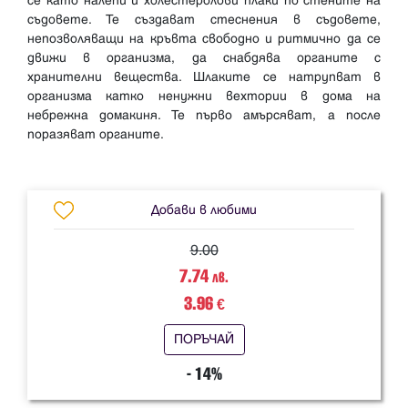
се като налепи и холестеролови плаки по стените на
съдовете. Те създават стеснения в съдовете,
непозволяващи на кръвта свободно и ритмично да се
движи в организма, да снабдява органите с
хранителни вещества. Шлаките се натрупват в
организма катко ненужни вехтории в дома на
небрежна домакиня. Те първо амърсяват, а после
поразяват органите.
Добави в любими
9.00
7.74
лв.
3.96
€
ПОРЪЧАЙ
- 14%