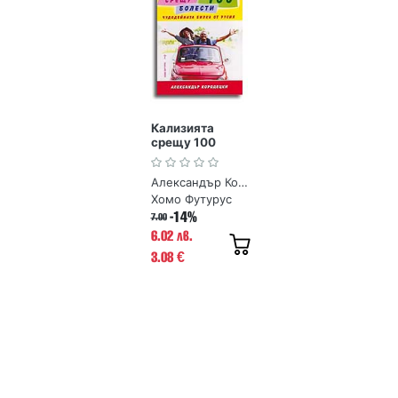
Кализията
срещу 100
болести
Александър Кородецки
Хомо Футурус
-14%
7.00
6.02 лв.
3.08
€