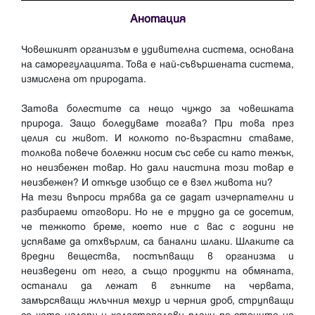
Анотация
Човешкият организъм е удивителна система, основана
на саморегулацията. Това е най-съвършената система,
измислена от природата.
Затова болестите са нещо чуждо за човешката
природа. Защо боледуваме тогава? При това през
целия си живот. И колкото по-възрастни ставаме,
толкова повече болежки носим със себе си като тежък,
но неизбежен товар. Но дали наистина този товар е
неизбежен? И откъде изобщо се е взел живота ни?
На тези въпроси трябва да се дадат изчерпателни и
разбираеми отговори. Но не е трудно да се досетим,
че тежкото бреме, което ние с вас с години не
успяваме да отхвърлим, са банални шлаки. Шлаките са
вредни вещества, постъпващи в организма и
неизведени от него, а също продукти на обмяната,
останали да лежат в гънките на червата,
замърсяващи жлъчния мехур и черния дроб, струпващи