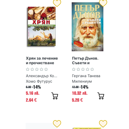
Хрян за лечение
Петър Дънов.
и прочистване
Съвети и
рецепти
Александър Кородецки
Гергана Танева
Хомо Футурус
Милениум
-14%
-14%
6.00
12.00
5.16 лв.
10.32 лв.
2.64
5.28
€
€