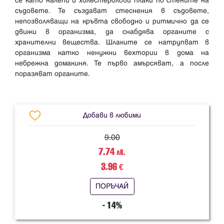
се като налепи и холестеролови плаки по стените на
съдовете. Те създават стеснения в съдовете,
непозволяващи на кръвта свободно и ритмично да се
движи в организма, да снабдява органите с
хранителни вещества. Шлаките се натрупват в
организма катко ненужни вехтории в дома на
небрежна домакиня. Те първо амърсяват, а после
поразяват органите.
Добави в любими
9.00
7.74
лв.
3.96
€
ПОРЪЧАЙ
- 14%