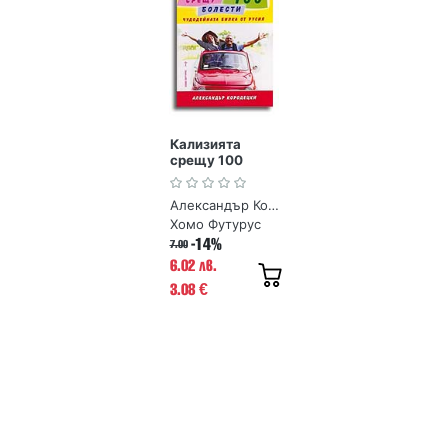
Кализията
срещу 100
болести
Александър Кородецки
Хомо Футурус
-14%
7.00
6.02 лв.
3.08
€