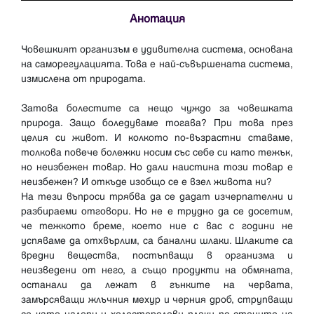
Анотация
Човешкият организъм е удивителна система, основана
на саморегулацията. Това е най-съвършената система,
измислена от природата.
Затова болестите са нещо чуждо за човешката
природа. Защо боледуваме тогава? При това през
целия си живот. И колкото по-възрастни ставаме,
толкова повече болежки носим със себе си като тежък,
но неизбежен товар. Но дали наистина този товар е
неизбежен? И откъде изобщо се е взел живота ни?
На тези въпроси трябва да се дадат изчерпателни и
разбираеми отговори. Но не е трудно да се досетим,
че тежкото бреме, което ние с вас с години не
успяваме да отхвърлим, са банални шлаки. Шлаките са
вредни вещества, постъпващи в организма и
неизведени от него, а също продукти на обмяната,
останали да лежат в гънките на червата,
замърсяващи жлъчния мехур и черния дроб, струпващи