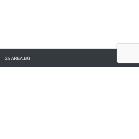
За AREA.BG
За нас
Доставка
Проверка на поръчки
КОНТАКТИ И ПОМОЩ
Контакти
Общи условия
Политика за поверителност
© 2021 - Area.bg