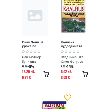
Сини Зони. 9
Кализия
урока по
чудодейната
дълголетие от
билка от Русия.
хората, живели
Златните
Дан Бютнер
Владимир Огарков
най-дълго
рецепти на
руската
Еуниката
Хомо Футурус
народна
-9%
-14%
20.00
7.00
медицина
18.20 лв.
6.02 лв.
9.31
3.08
€
€