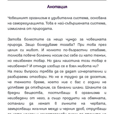
Анотация
Човешкият организъм е удивителна система, основана
на саморегулацията. Това е най-съвършената система,
измислена от природата.
Затова болестите са нещо чуждо за човешката
природа. Защо боледуваме тогава? При това през
целия си живот. И колкото по-възрастни ставаме,
толкова повече болежки носим със себе си като тежък,
но неизбежен товар. Но дали наистина този товар е
неизбежен? И откъде изобщо се е взел живота ни?
На тези въпроси трябва да се дадат изчерпателни и
разбираеми отговори. Но не е трудно да се досетим,
че тежкото бреме, което ние с вас с години не
успяваме да отхвърлим, са банални шлаки. Шлаките са
вредни вещества, постъпващи в организма и
неизведени от него, а също продукти на обмяната,
останали да лежат в гънките на червата,
замърсяващи жлъчния мехур и черния дроб, струпващи