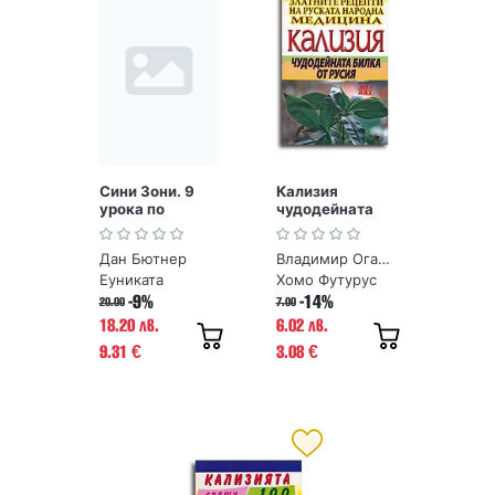
Сини Зони. 9
Кализия
урока по
чудодейната
дълголетие от
билка от Русия.
хората, живели
Златните
Дан Бютнер
Владимир Огарков
най-дълго
рецепти на
руската
Еуниката
Хомо Футурус
народна
-9%
-14%
20.00
7.00
медицина
18.20 лв.
6.02 лв.
9.31
3.08
€
€