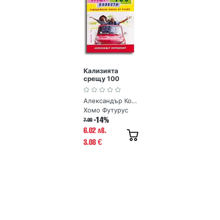
Кализията
срещу 100
болести
Александър Кородецки
Хомо Футурус
-14%
7.00
6.02 лв.
3.08
€