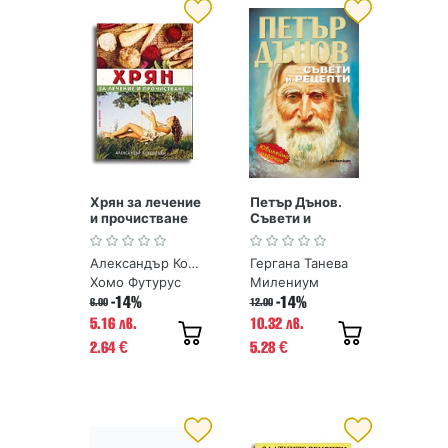
Хрян за лечение
Петър Дънов.
и прочистване
Съвети и
рецепти
Александър Кородецки
Гергана Танева
Хомо Футурус
Милениум
-14%
-14%
6.00
12.00
5.16 лв.
10.32 лв.
2.64
5.28
€
€