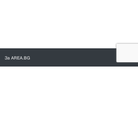
За AREA.BG
За нас
Доставка
Проверка на поръчки
КОНТАКТИ И ПОМОЩ
Контакти
Общи условия
Политика за поверителност
© 2021 - Area.bg