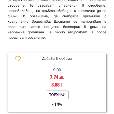
се като налепи и холестеролови плаки по стените на
съдовете. Те създават стеснения в съдовете,
непозволяващи на кръвта свободно и ритмично да се
движи в организма, да снабдява органите с
хранителни вещества. Шлаките се натрупват в
организма катко ненужни вехтории в дома на
небрежна домакиня. Те първо амърсяват, а после
поразяват органите.
Добави в любими
9.00
7.74
лв.
3.96
€
ПОРЪЧАЙ
- 14%