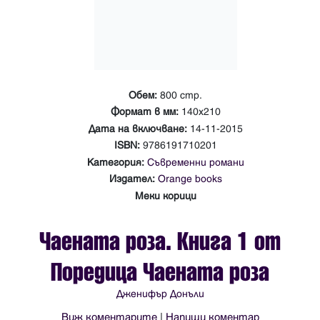
Обем:
800 стр.
Формат в мм:
140х210
Дата на включване:
14-11-2015
ISBN:
9786191710201
Категория:
Съвременни романи
Издател:
Orange books
Меки корици
Чаената роза. Книга 1 от
Поредица Чаената роза
Дженифър Донъли
Виж коментарите
|
Напиши коментар