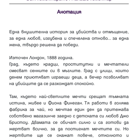
Анотация
Една внушителна история за убийства и отмъщение,
за една любов, изгубена и спечелена отново... за една
жена, твърдо решена да победи.
Източен Лондон, 1888 година.
Град, където крадци, проститутки и мечтатели
смесват сенките си в мъглите. Град с улици, които
денем приютяват играещи деца, а вечер позволяват
на убийците да се разхождат спокойно.
Там, където най-светлите мечти срещат тъмната
истина, живее и Фиона Финеган. Тя работи в голяма
фабрика за чай, но мечтае един ден да притежава
собствено магазинче заедно с детската си любов Джо
Бристоу. Двамата се обичат силно и са готови да
жертват всичко, за да постигнат мечтите си. Но
жертвите ще се окажат повече, отколкото и