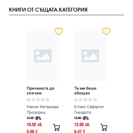
КНИГИ ОТ СЪЩАТА КАТЕГОРИЯ
Причината да
Ти ми беше
скачам
обещан
Наоки Хигашида
Елчин Сафарли
Прозорец
Гнездото
-9%
-9%
12.00
13.90
10.92 лв.
12.65 лв.
5.58
6.47
€
€