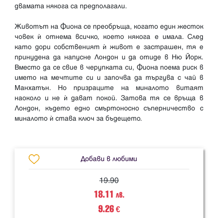
двамата някога са предполагали.
Животът на Фиона се преобръща, когато един жесток
човек ѝ отнема всичко, което някога е имала. След
като дори собственият ѝ живот е застрашен, тя е
принудена да напусне Лондон и да отиде в Ню Йорк.
Вместо да се свие в черупката си, Фиона поема риск в
името на мечтите си и започва да търгува с чай в
Манхатън. Но призраците на миналото витаят
наоколо и не ѝ дават покой. Затова тя се връща в
Лондон, където едно смъртоносно съперничество с
миналото ѝ става ключ за бъдещето.
Добави в любими
19.90
18.11
лв.
9.26
€