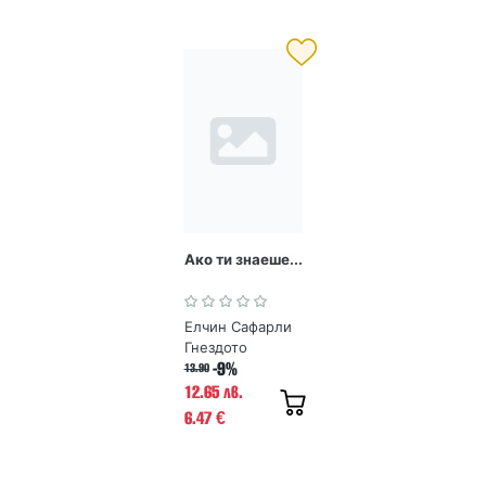
Ако ти знаеше...
Елчин Сафарли
Гнездото
-9%
13.90
12.65 лв.
6.47
€