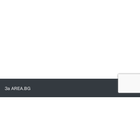
За AREA.BG
За нас
Доставка
Проверка на поръчки
КОНТАКТИ И ПОМОЩ
Контакти