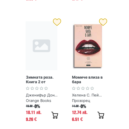
Зимната роза.
Момиче влиза в
Книга 2 от
бара
Поредица
Чаената роза
Дженифър Донъли
Хелена С. Пейдж
Orange Books
Прозорец
-9%
-9%
19.90
14.00
18.11 лв.
12.74 лв.
9.26
6.51
€
€