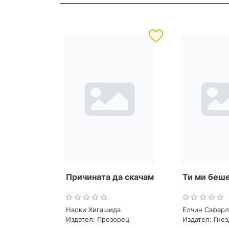
Причината да скачам
Ти ми беш
Наоки Хигашида
Елчин Сафар
Издател:
Прозорец
Издател:
Гнез