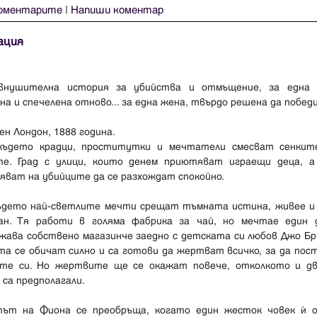
оментарите
|
Напиши коментар
ация
внушителна история за убийства и отмъщение, за една 
на и спечелена отново... за една жена, твърдо решена да победи
н Лондон, 1888 година.
 където крадци, проститутки и мечтатели смесват сенкит
те. Град с улици, които денем приютяват играещи деца, а
яват на убийците да се разхождат спокойно.
където най-светлите мечти срещат тъмната истина, живее и
ан. Тя работи в голяма фабрика за чай, но мечтае един 
жава собствено магазинче заедно с детската си любов Джо Бр
та се обичат силно и са готови да жертват всичко, за да пос
те си. Но жертвите ще се окажат повече, отколкото и д
 са предполагали.
ът на Фиона се преобръща, когато един жесток човек ѝ 