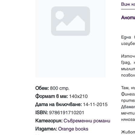
Виж к
Анот
Една 
изгубе
Източе
Град,
мъгли
позвол
Там, 
Обем:
800 стр.
Финег
Формат в мм:
140х210
прите
Дата на включване:
14-11-2015
Двама
ISBN:
9786191710201
мечти
някога
Категория:
Съвременни романи
Издател:
Orange books
Живот