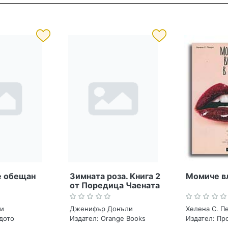
е обещан
Зимната роза. Книга 2
Момиче вл
от Поредица Чаената
роза
ли
Дженифър Донъли
Хелена С. П
дото
Издател:
Orange Books
Издател:
Пр