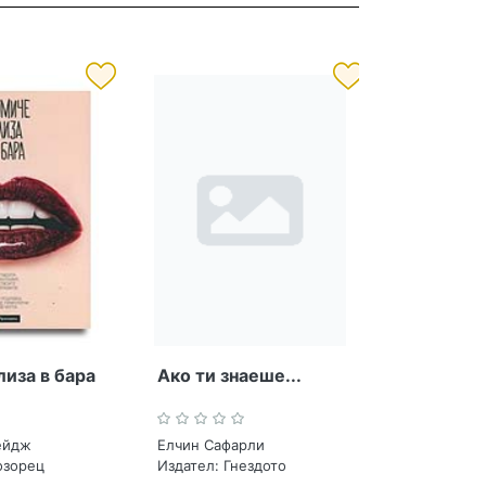
иза в бара
Ако ти знаеше...
ейдж
Елчин Сафарли
озорец
Издател:
Гнездото