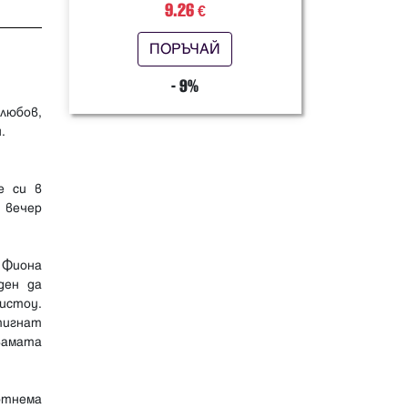
9.26
€
ПОРЪЧАЙ
- 9%
любов,
.
е си в
 вечер
 Фиона
ден да
истоу.
тигнат
вамата
отнема