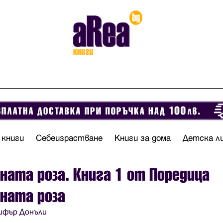
 книги
Себеизрастване
Книги за дома
Детска л
ната роза. Книга 1 от Поредица
ната роза
ифър Донъли