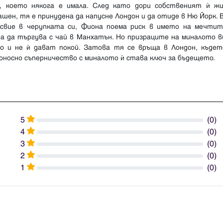
о, което някога е имала. След като дори собственият ѝ ж
шен, тя е принудена да напусне Лондон и да отиде в Ню Йорк.
 свие в черупката си, Фиона поема риск в името на мечтит
ва да търгува с чай в Манхатън. Но призраците на миналото 
ло и не ѝ дават покой. Затова тя се връща в Лондон, къдет
оносно съперничество с миналото ѝ става ключ за бъдещето.
5
(0)
4
(0)
3
(0)
2
(0)
1
(0)