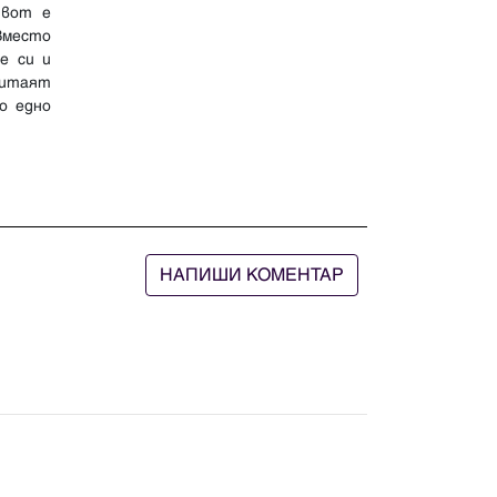
ивот е
 Вместо
е си и
витаят
о едно
НАПИШИ КОМЕНТАР