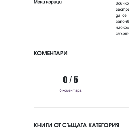
Меки корици
всичк
застра
да се
започ
наоко
смърт
КОМЕНТАРИ
0 / 5
0 коментара
КНИГИ ОТ СЪЩАТА КАТЕГОРИЯ