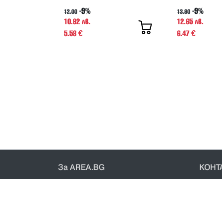
-9%
-9%
12.00
13.90
10.92 лв.
12.65 лв.
5.58
6.47
€
€
За AREA.BG
КОНТ
За нас
Конт
Доставка
Общи 
Проверка на поръчки
Полит