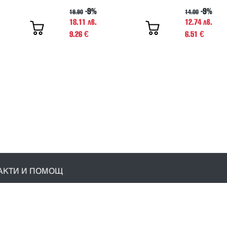
-9%
-9%
19.90
14.00
18.11 лв.
12.74 лв.
9.26
6.51
€
€
АКТИ И ПОМОЩ
акти
условия
ика за поверителност