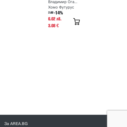
Владимир Огарков
рецепти на
руската
Хомо Футурус
народна
-14%
7.00
медицина
6.02 лв.
3.08
€
За AREA.BG