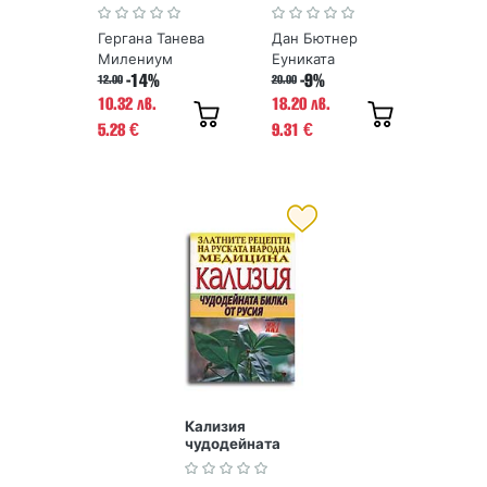
рецепти
дълголетие от
хората, живели
Гергана Танева
Дан Бютнер
най-дълго
Милениум
Еуниката
-14%
-9%
12.00
20.00
10.32 лв.
18.20 лв.
5.28
9.31
€
€
Кализия
чудодейната
билка от Русия.
Златните