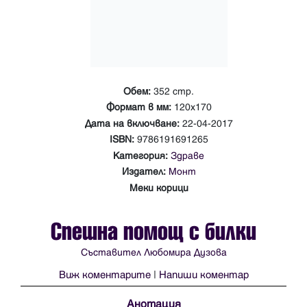
Обем:
352 стр.
Формат в мм:
120х170
Дата на включване:
22-04-2017
ISBN:
9786191691265
Категория:
Здраве
Издател:
Монт
Меки корици
Спешна помощ с билки
Съставител Любомира Дузова
Виж коментарите
|
Напиши коментар
Анотация