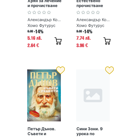
Хрян за лечение
Естествено
и прочистване
прочистване
съдовете и
кръвта
Александър Кородецки
Александър Кородецки
Хомо Футурус
Хомо Футурус
-14%
-14%
6.00
9.00
5.16 лв.
7.74 лв.
2.64
3.96
€
€
Петър Дънов.
Сини Зони. 9
Съвети и
урока по