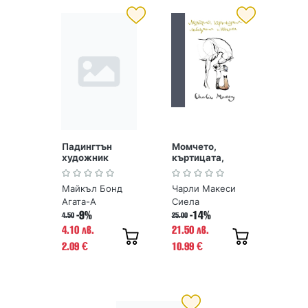
Падингтън
Момчето,
художник
къртицата,
лисицата и
конят
Майкъл Бонд
Чарли Макеси
Агата-А
Сиела
-9%
-14%
4.50
25.00
4.10 лв.
21.50 лв.
2.09
10.99
€
€