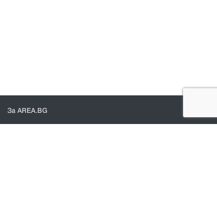
За AREA.BG
За нас
Доставка
Проверка на поръчки
КОНТАКТИ И ПОМОЩ
Контакти
Общи условия
Политика за поверителност