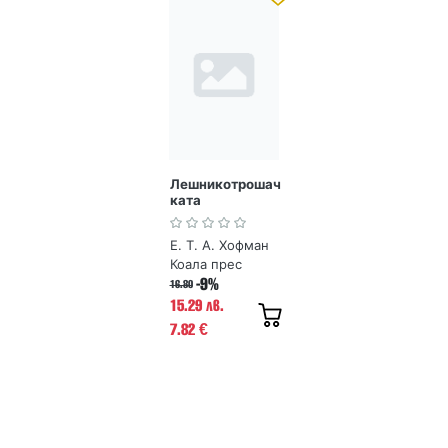
Лешникотрошач
ката
Е. Т. А. Хофман
Коала прес
-9%
16.80
15.29 лв.
7.82
€