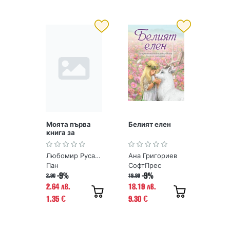
Моята първа
Белият елен
книга за
древните
чудеса на
Любомир Русанов
Ана Григориев
България
Пан
СофтПрес
-9%
-9%
2.90
19.99
2.64 лв.
18.19 лв.
1.35
9.30
€
€