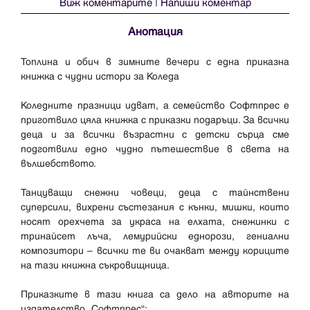
Виж коментарите
|
Напиши коментар
Анотация
Топлина и обич в зимните вечери с една приказна
книжка с чудни истори за Коледа
Коледните празници идват, а семейство Софтпрес е
приготвило цяла книжка с приказки подаръци. За всички
деца и за всички възрастни с детски сърца сме
подготвили едно чудно пътешествие в света на
вълшебството.
Танцуващи снежни човеци, деца с тайнствени
суперсили, вихрени състезания с кънки, мишки, които
носят орехчета за украса на елхата, снежинки с
тринайсет лъча, лемурийски еднорози, гениални
композитори – всички те ви очакват между кориците
на тази книжна съкровищница.
Приказките в тази книга са дело на авторите на
издателство „Софтпрес“: