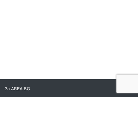
За AREA.BG
За нас
Доставка
Проверка на поръчки
КОНТАКТИ И ПОМОЩ
Контакти