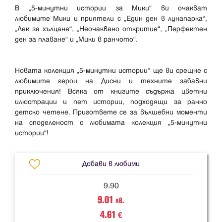
В „5-минутни истории за Мики“ ви очакват
любимите Мики и приятели с „Един ден в лунапарка“,
„Лек за хълцане“, „Неочаквано откритие“, „Перфектен
ден за плаване“ и „Мики в ранчото“.
Новата колекция „5-минутни истории“ ще ви срещне с
любимите герои на Дисни и техните забавни
приключения! Всяка от книгите съдържа цветни
илюстрации и пет истории, подходящи за ранно
детско четене. Пригответе се за вълшебни моменти
на споделеност с любимата колекция „5-минутни
Добави в любими
9.90
9.01
лв.
4.61
€