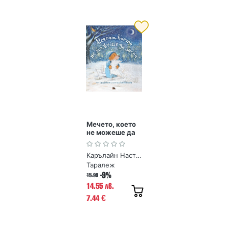
Мечето, което
не можеше да
заспи
Карълайн Настро, илюстрации Ваня Настанлиева
Таралеж
-9%
15.99
14.55 лв.
7.44
€