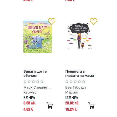
Винаги ще те
Понякога в
обичам
главата на мама
бушува буря
Марк Сперинг, Алисън Браун
Беа Табоада
Хермес
Мармот
-9%
-9%
9.95
22.00
9.05 лв.
20.02 лв.
4.63
10.24
€
€