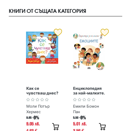
КНИГИ ОТ СЪЩАТА КАТЕГОРИЯ
Как се
Енциклопедия
чувстваш днес?
за най-малките.
Емоциите
Моли Потър
Емили Бомон
Хермес
Пан
-9%
-9%
9.95
5.50
9.05 лв.
5.01 лв.
4.63
2.56
€
€