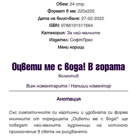
Обем:
24 стр.
Формат в мм:
220x220
Дата на включване:
27-02-2022
ISBN:
9786191517664
Категория:
За най-малките
Издател:
СофтПрес
Меки корици
Оцвети ме с вода! В гората
Колектив
Виж коментарите
|
Напиши коментар
Анотация
Със симпатичните си картинки и удобната си форма
книжките от поредицата „Оцвети ме с вода!“ ще
поведат най-малките художници на истинско
приключение в света на рисуването.