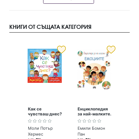
КНИГИ ОТ СЪЩАТА КАТЕГОРИЯ
Как се
Енциклопедия
чувстваш днес?
за най-малките.
Емоциите
Моли Потър
Емили Бомон
Хермес
Пан