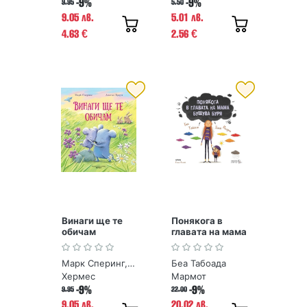
-9%
-9%
9.95
5.50
9.05 лв.
5.01 лв.
4.63
2.56
€
€
Винаги ще те
Понякога в
обичам
главата на мама
бушува буря
Марк Сперинг, Алисън Браун
Беа Табоада
Хермес
Мармот
-9%
-9%
9.95
22.00
9.05 лв.
20.02 лв.