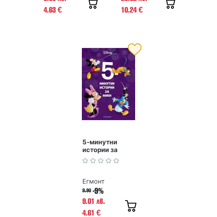
4.63
10.24
€
€
5-минутни
истории за
Мики. Книга 16
Егмонт
-9%
9.90
9.01 лв.
4.61
€