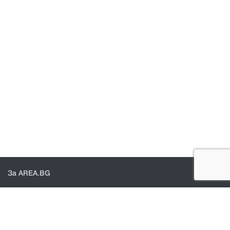
За AREA.BG
За нас
Доставка
Проверка на поръчки