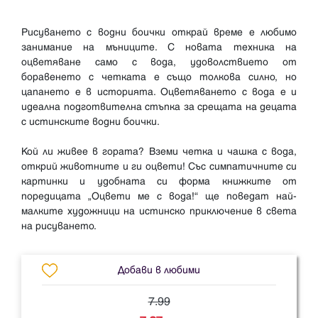
Рисуването с водни боички открай време е любимо
занимание на мъниците. С новата техника на
оцветяване само с вода, удоволствието от
боравенето с четката е също толкова силно, но
цапането е в историята. Оцветяването с вода е и
идеална подготвителна стъпка за срещата на децата
с истинските водни боички.
Кой ли живее в гората? Вземи четка и чашка с вода,
открий животните и ги оцвети! Със симпатичните си
картинки и удобната си форма книжките от
поредицата „Оцвети ме с вода!“ ще поведат най-
малките художници на истинско приключение в света
Добави в любими
7.99