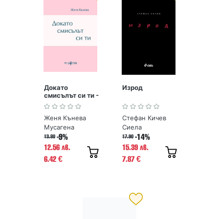
Докато
Изрод
смисълът си ти -
Стихове
Женя Кънева
Стефан Кичев
Мусагена
Сиела
-9%
-14%
13.80
17.90
12.56 лв.
15.39 лв.
6.42
7.87
€
€