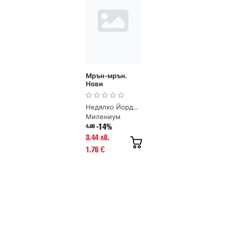
Мрън-мрън.
Нови
стихотворения
Недялко Йорданов
Милениум
-14%
4.00
3.44 лв.
1.76
€