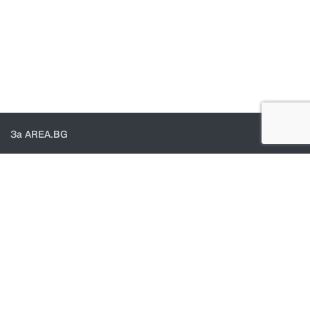
За AREA.BG
За нас
Доставка
Проверка на поръчки
КОНТАКТИ И ПОМОЩ
Контакти
Общи условия
Политика за поверителност