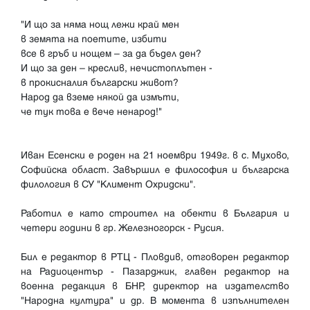
"И що за няма нощ лежи край мен
в земята на поетите, избити
все в гръб и нощем – за да бъдел ден?
И що за ден – креслив, нечистоплътен -
в прокисналия български живот?
Народ да вземе някой да измъти,
че тук това е вече ненарод!"
Иван Есенски е роден на 21 ноември 1949г. в с. Мухово,
Софийска област. Завършил е философия и българска
филология в СУ "Климент Охридски".
Работил е като строител на обекти в България и
четери години в гр. Железногорск - Русия.
Бил е редактор в РТЦ - Пловдив, отговорен редактор
на Радиоцентър - Пазарджик, главен редактор на
военна редакция в БНР, директор на издателство
"Народна култура" и др. В момента в изпълнителен