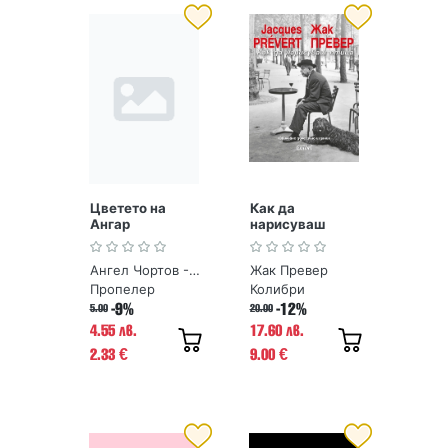
Цветето на
Как да
Ангар
нарисуваш
птица -
юбилейно
Ангел Чортов - Ангар
Жак Превер
двуезично
издание
Пропелер
Колибри
-9%
-12%
5.00
20.00
4.55 лв.
17.60 лв.
2.33
9.00
€
€