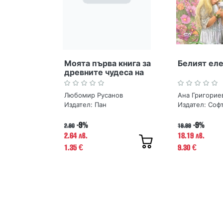
Моята първа книга за
Белият ел
древните чудеса на
България
Любомир Русанов
Ана Григорие
Издател:
Пан
Издател:
Соф
-9%
-9%
2.90
19.99
2.64 лв.
18.19 лв.
1.35
9.30
€
€