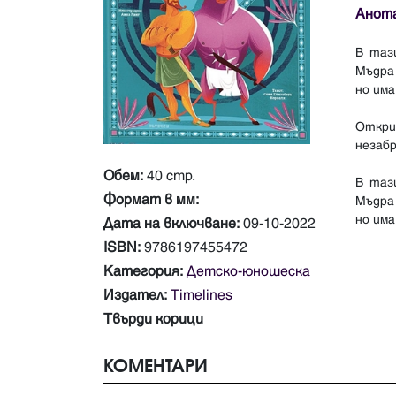
Анот
В таз
Мъдра
но има
Откри
незабр
Обем:
40 стр.
В таз
Формат в мм:
Мъдра
Дата на включване:
09-10-2022
ISBN:
9786197455472
Категория:
Детско-юношеска
Издател:
Timelines
Твърди корици
КОМЕНТАРИ