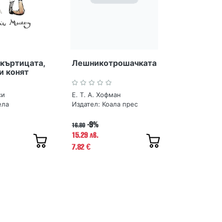
къртицата,
Лешникотрошачката
и конят
си
Е. Т. А. Хофман
ела
Издател:
Коала прес
-9%
16.80
15.29 лв.
7.82
€