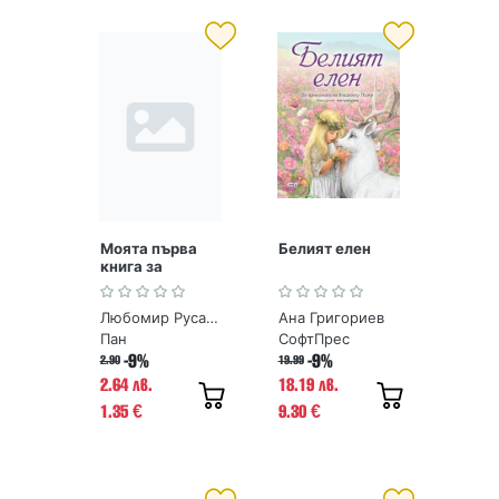
Моята първа
Белият елен
книга за
древните
чудеса на
Любомир Русанов
Ана Григориев
България
Пан
СофтПрес
-9%
-9%
2.90
19.99
2.64 лв.
18.19 лв.
1.35
9.30
€
€