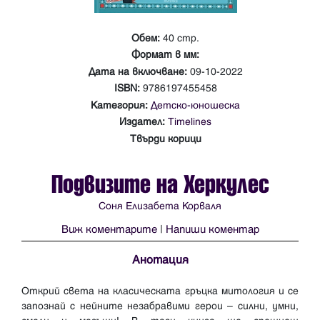
Обем:
40 стр.
Формат в мм:
Дата на включване:
09-10-2022
ISBN:
9786197455458
Категория:
Детско-юношеска
Издател:
Timelines
Твърди корици
Подвизите на Херкулес
Соня Елизабета Корваля
Виж коментарите
|
Напиши коментар
Анотация
Открий света на класическата гръцка митология и се
запознай с нейните незабравими герои – силни, умни,