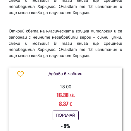
смели и могъщи! В тази книга ще срещнеш
непобедимия Херкулес. Очакват те 12 изпитания и
още много какво да научиш от Херкулес!
Открий света на класическата гръцка митология и се
запознай с нейните незабравими герои – силни, умни,
смели и могъщи! В тази книга ще срещнеш
непобедимия Херкулес. Очакват те 12 изпитания и
Добави в любими
18.00
16.38
лв.
8.37
€
ПОРЪЧАЙ
- 9%