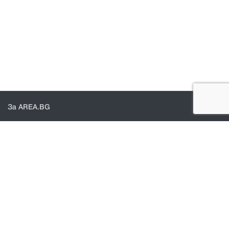
За AREA.BG
За нас
Доставка
Проверка на поръчки
КОНТАКТИ И ПОМОЩ
Контакти
Общи условия
Политика за поверителност