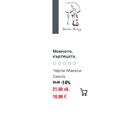
Момчето,
къртицата,
лисицата и
конят
Чарли Макеси
Сиела
-14%
25.00
21.50 лв.
10.99
€