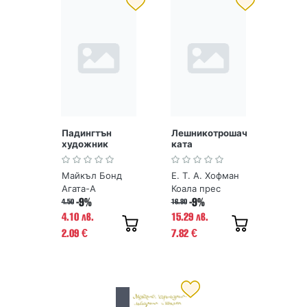
Падингтън
Лешникотрошач
художник
ката
Майкъл Бонд
Е. Т. А. Хофман
Агата-А
Коала прес
-9%
-9%
4.50
16.80
4.10 лв.
15.29 лв.
2.09
7.82
€
€