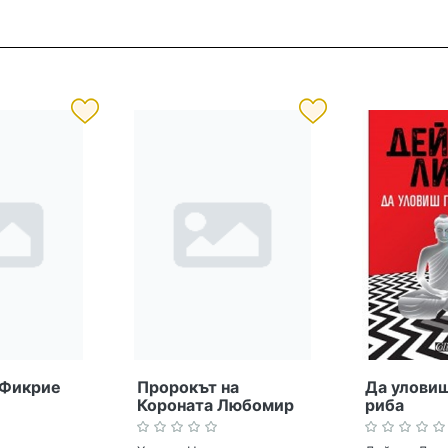
 Фикрие
Пророкът на
Да уловиш
Короната Любомир
риба
Лулчев. Книга 1