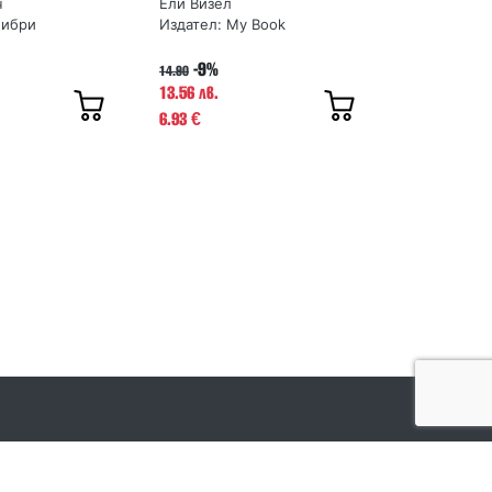
ч
Ели Визел
либри
Издател:
My Book
-9%
14.90
13.56 лв.
6.93
€