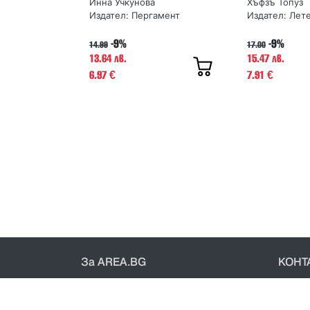
Инна Учкунова
Хъфзъ Топуз
Издател:
Пергамент
Издател:
Лет
-9%
-9%
14.99
17.00
13.64 лв.
15.47 лв.
6.97
7.91
€
€
За AREA.BG
КОНТ
За нас
Конт
Доставка
Общи 