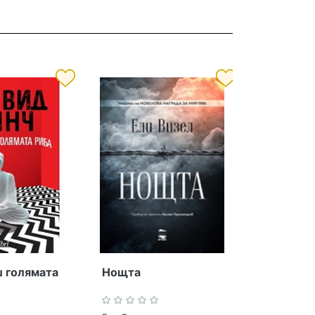
 голямата
Нощта