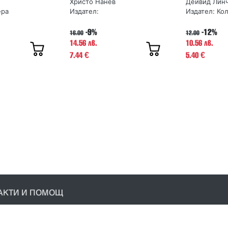
Христо Нанев
Дейвид Лин
ера
Издател:
Издател:
Ко
-9%
-12%
16.00
12.00
14.56 лв.
10.56 лв.
7.44
5.40
€
€
АКТИ И ПОМОЩ
акти
условия