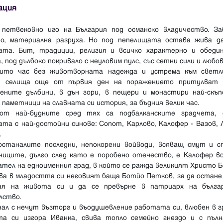
ация
 петвековно иго на България под османско владичество. За
но, материална разруха. Но под пепелищата остава жива д
ата. Бит, традиции, религия и всичко характерно и обеди
, под дълбоко покривало с неуловим пулс, със сетни сили и любо
нито час без животворната надежда и устрема към светл
и селища още от първия ден на поражението притулват 
вените дълбини, в дън гори, в пещери и монастири най-скъп
 паметници на славната си история, за бъдния велик час.
от най-будните сред тях са подбалканските градчета, 
та с най-достойни синове: Сопот, Карлово, Калофер - Вазов, 
.
останалите последни, непокорени войводи, всяващ смут и с
ниците, дълго след като е поробено отечество, е Калофер во
тел на едноименния град, в който се ражда великият Христо 
ва в младостта си неговият баща Ботйо Петков, за да остане
ая на живота си и да се превърне в патриарх на бълга
лство.
ал с нечут възторг и въодушевление работата си, влюбен в г
та си изгора Иванка, свива топло семейно гнездо и с пълн