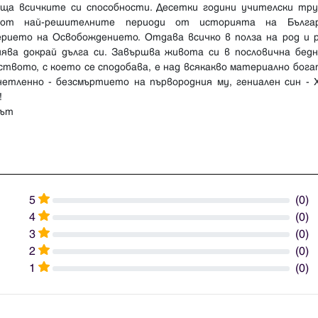
ъща всичките си способности. Десетки години учителски тру
от най-решителните периоди от историята на Бълга
ерието на Освобождението. Отдава всичко в полза на род и р
нява докрай дълга си. Завършва живота си в пословична бедн
твото, с което се сподобава, е над всякакво материално бог
нетленно - безсмъртието на първородния му, гениален син - 
!
рът
5
(0)
4
(0)
3
(0)
2
(0)
1
(0)