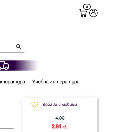
0
итература
Учебна литература
Добави в любими
4.00
3.64
лв.