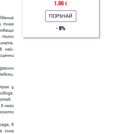
1.86
€
ПОРЪЧАЙ
бвение
а тлее
- 9%
няващо
в. Нито
ината.
в най-
оценни
дарили
Левски,
трах у
йвода.
Ботев.
 в него
рското
рада, в
а сила