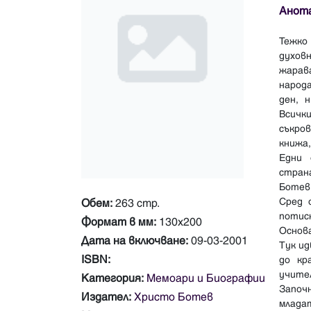
Анот
Тежко
духов
жарав
народа
ден, 
Всичк
съкро
книжа,
Едни 
страна
Ботев
Сред 
Обем:
263 стр.
потис
Формат в мм:
130х200
Основа
Дата на включване:
09-03-2001
Тук ид
ISBN:
до кр
учите
Категория:
Мемоари и Биографии
Започн
Издател:
Христо Ботев
млада