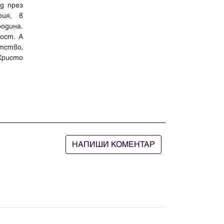
д през
рия, в
одина.
ост. А
атство,
Христо
НАПИШИ КОМЕНТАР