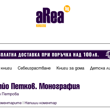
 книги
Себеизрастване
Книги за дома
Детска л
тйо Петков. Монография
я Петрова
оментарите
|
Напиши коментар