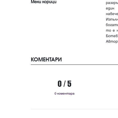
Меки корици
разгр
един 
навеч
Изпъл
богатс
то е 
Ботев
Авто
КОМЕНТАРИ
0 / 5
0 коментара