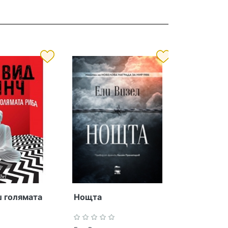
 голямата
Нощта