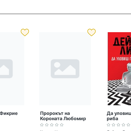
 Фикрие
Пророкът на
Да уловиш
Короната Любомир
риба
Лулчев. Книга 1