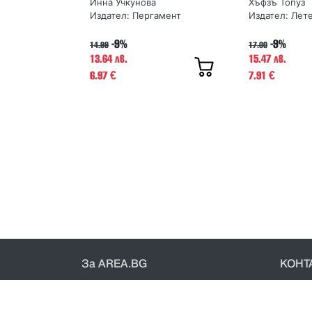
Инна Учкунова
Хъфзъ Топуз
Издател:
Пергамент
Издател:
Лет
-9%
-9%
14.99
17.00
13.64 лв.
15.47 лв.
6.97
7.91
€
€
За AREA.BG
КОНТ
За нас
Конт
Доставка
Общи 