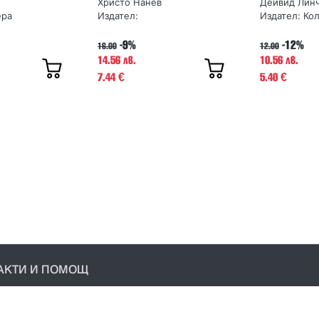
Христо Нанев
Дейвид Лин
ера
Издател:
Издател:
Ко
-9%
-12%
16.00
12.00
14.56 лв.
10.56 лв.
7.44
5.40
€
€
АКТИ И ПОМОЩ
акти
условия