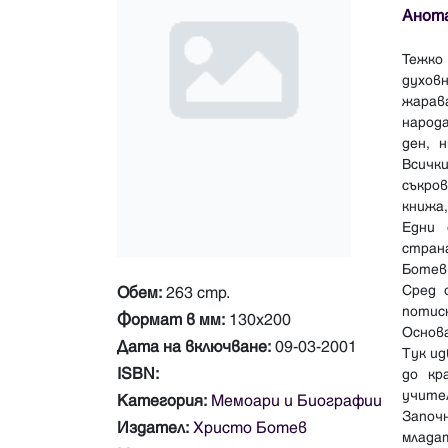
Анот
Тежко
духов
жарав
народа
ден, 
Всичк
съкро
книжа,
Едни 
страна
Ботев
Сред 
Обем:
263 стр.
потис
Формат в мм:
130х200
Основа
Дата на включване:
09-03-2001
Тук ид
ISBN:
до кр
учите
Категория:
Мемоари и Биографии
Започн
Издател:
Христо Ботев
млада