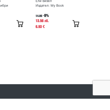
ч
Ели Визел
либри
Издател:
My Book
-9%
14.90
13.56 лв.
6.93
€