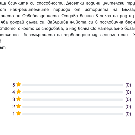
ъща всичките си способности. Десетки години учителски тру
от най-решителните периоди от историята на Бълга
ерието на Освобождението. Отдава всичко в полза на род и р
нява докрай дълга си. Завършва живота си в пословична бедн
твото, с което се сподобава, е над всякакво материално бог
нетленно - безсмъртието на първородния му, гениален син - 
!
рът
5
(0)
4
(0)
3
(0)
2
(0)
1
(0)