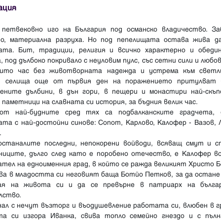
ация
 петвековно иго на България под османско владичество. За
но, материална разруха. Но под пепелищата остава жива д
ата. Бит, традиции, религия и всичко характерно и обеди
, под дълбоко покривало с неуловим пулс, със сетни сили и любо
нито час без животворната надежда и устрема към светл
и селища още от първия ден на поражението притулват 
вените дълбини, в дън гори, в пещери и монастири най-скъп
 паметници на славната си история, за бъдния велик час.
от най-будните сред тях са подбалканските градчета, 
та с най-достойни синове: Сопот, Карлово, Калофер - Вазов, 
.
останалите последни, непокорени войводи, всяващ смут и с
ниците, дълго след като е поробено отечество, е Калофер во
тел на едноименния град, в който се ражда великият Христо 
ва в младостта си неговият баща Ботйо Петков, за да остане
ая на живота си и да се превърне в патриарх на бълга
лство.
ал с нечут възторг и въодушевление работата си, влюбен в г
та си изгора Иванка, свива топло семейно гнездо и с пълн