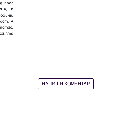
д през
рия, в
одина.
ост. А
атство,
Христо
НАПИШИ КОМЕНТАР