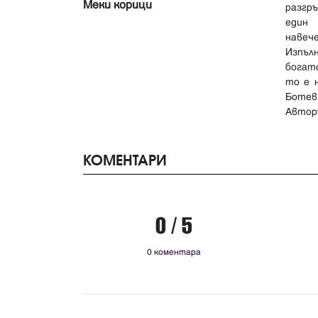
Меки корици
разгр
един 
навеч
Изпъл
богатс
то е 
Ботев
Авто
КОМЕНТАРИ
0 / 5
0 коментара