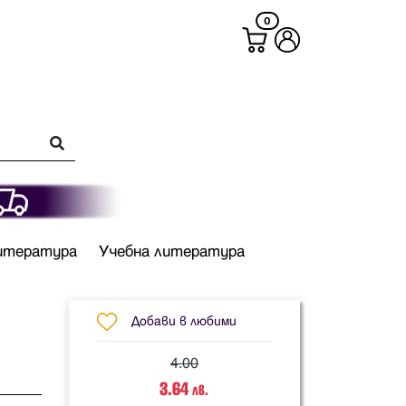
0
итература
Учебна литература
Добави в любими
4.00
3.64
лв.