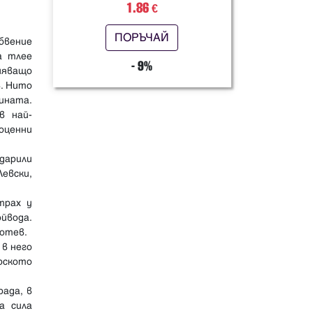
1.86
€
ПОРЪЧАЙ
бвение
а тлее
- 9%
няващо
в. Нито
ината.
в най-
оценни
дарили
Левски,
трах у
йвода.
Ботев.
 в него
рското
рада, в
а сила