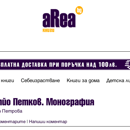
 книги
Себеизрастване
Книги за дома
Детска л
тйо Петков. Монография
я Петрова
оментарите
|
Напиши коментар