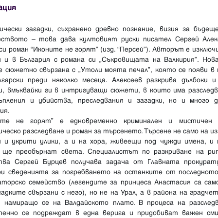
ация
ически загадки, съхранено древно познание, визия за бъдещ
еството – това дава култовият руски писател Сергей Алек
си роман “Иконите не горят” (изд. “Персей”). Авторът е изклю
н и в България с романа си „Съкровищата на Валкирия”. Нов
е сюжетно свързана с „Утоли моята печал”, която се появи в
лгарски преди няколко месеца. Алексеев разкрива дълбоки и
и, вмъквайки ги в интригуващи сюжети, в които има разследв
ъпления и убийства, преследвания и загадки, но и много д
ия.
ите не горят” е едновременно криминален и мистичен 
ческо разследване и роман за търсенето. Търсене не само на и
и и укрити улики, а и на хора, живеещи под чужди имена, и 
 ще преобърнат света. Специалистът по разкриване на ри
тва Сергей Бурцев получава задача от Главната прокурат
ри сведенията за погребването на останките от последното
аторско семейство (легендите за принцеса Анастасия са сам
адките свързани с него), но не на Урал, а в района на градче
, намиращо се на Валдайското плато. В процеса на разслед
пенно се подреждат в една верига и придобиват важен сми