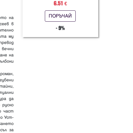
6.51
€
ПОРЪЧАЙ
ето на
сеев в
- 9%
чително
ата му
 превод
 вечни
ане на
ълбоки
роман,
згубени
тайни,
туални
ура да
 руско
о част
то Уст-
ването
съл за