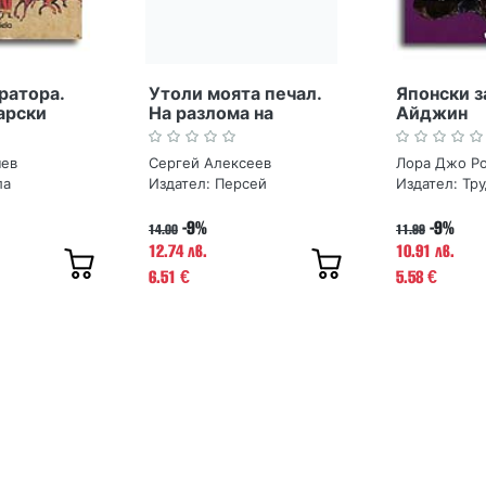
ратора.
Утоли моята печал.
Японски з
арски
На разлома на
Айджин
времето
чев
Сергей Алексеев
Лора Джо Р
ла
Издател:
Персей
Издател:
Тру
-9%
-9%
14.00
11.99
12.74 лв.
10.91 лв.
6.51
5.58
€
€