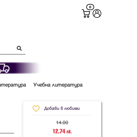
0
итература
Учебна литература
Добави в любими
14.00
12.74
лв.