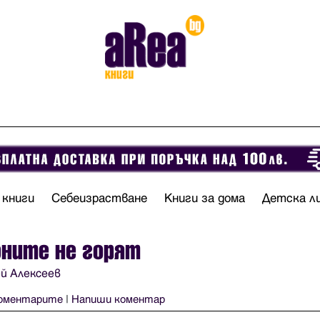
 книги
Себеизрастване
Книги за дома
Детска л
ните не горят
й Алексеев
оментарите
|
Напиши коментар