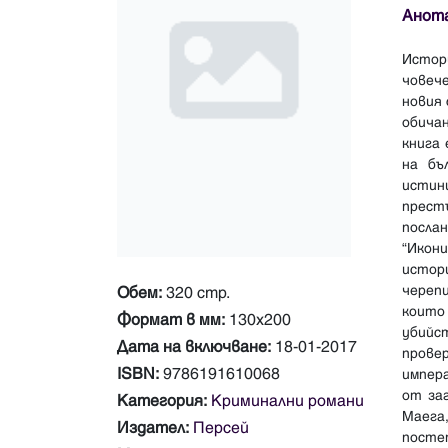
Анот
Истор
човеч
новия 
обича
книга 
на бъ
истин
прест
послан
“Икон
истори
череп
Обем:
320 стр.
които
Формат в мм:
130х200
убийс
Дата на включване:
18-01-2017
прове
ISBN:
9786191610068
импер
от заг
Категория:
Криминални романи
Маега
Издател:
Персей
посте