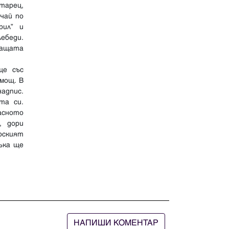
тарец,
чай по
рил” и
ебеди.
ващата
ще със
мощ. В
надпис.
та си.
асното
, дори
арският
ръка ще
НАПИШИ КОМЕНТАР