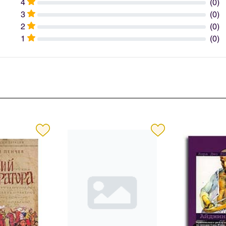
4
(0)
3
(0)
2
(0)
1
(0)