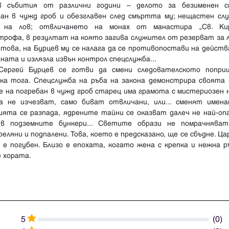
в събития от различни години – делото за безименен с
бан в чужд гроб и обезглавен след смъртта му; нещастен слу
 на лов; отвличането на монах от манастира „Св. Ки
трофа, в резултат на която загива служител от резерват за л
 това, на Бурцев му се налага да се противопостави на дейст
ната и излязла извън контрол спецслужба...
Сергей Бурцев се готви да смени следователското попри
ска тога. Спецслужба на ръба на закона демонстрира своята 
 на погребан в чужд гроб старец има грамота с мистериозен 
а не изчезват, само биват отвличани, или... сменят имена
ията се разпада, ядрените тайни се оказват далеч не най-оп
в подземните бункери... Светите образи не помрачняват
еляни и подпалени. Това, което е предсказано, ще се сбъдне. Ц
 е погубен. Близо е епохата, когато жена с крепка и нежна 
 хората.
5
(0)