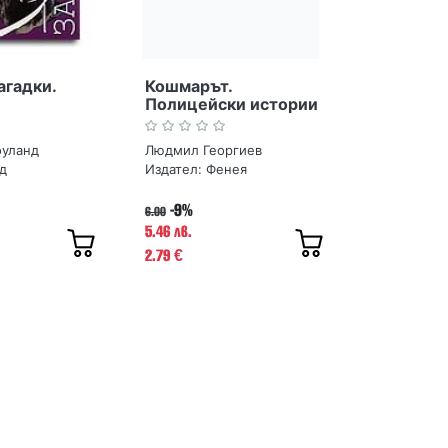
агадки.
Кошмарът.
Полицейски истории
по действителни
случаи
оуланд
Людмил Георгиев
д
Издател:
Фенея
-9%
6.00
5.46 лв.
2.79
€