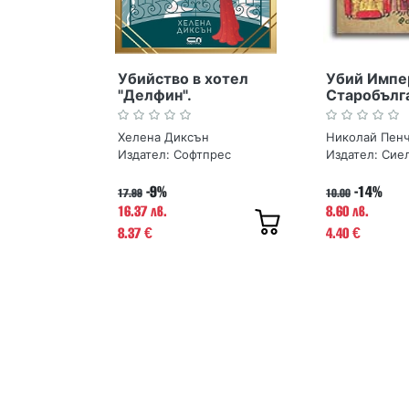
Убийство в хотел
Убий Импе
"Делфин".
Старобълг
Криминалните
загадки
загадки на
Хелена Диксън
Николай Пен
госпожица Ъндърхей
Издател:
Софтпрес
Издател:
Сие
-9%
-14%
17.99
10.00
16.37 лв.
8.60 лв.
8.37
4.40
€
€