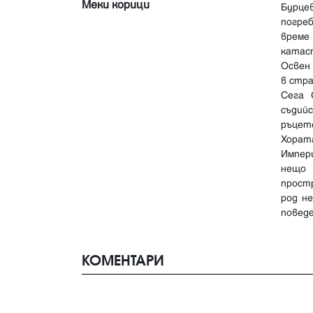
Меки корици
Бурце
погре
време
катас
Освен
в стра
Сега 
съдий
ръцете
Хорат
Импер
нещо 
простр
род не
поведе
КОМЕНТАРИ