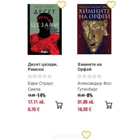
Десет цезари.
Химните на
Римски
Орфей
императори от
Август до
Бари Страус
Александър Фол
Константин
Сиела
Гутенберг
-14%
-9%
19.90
35.00
17.11 лв.
31.85 лв.
8.75
16.28
€
€