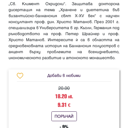
„Св. Климент Охридски“. Защитава докторска
дисертация на тема „Хранене и диететика във
византийско-балканския свят X-XV век“ с научен
консултант проф. дин. Христо Матанов. През 2001 г.
специализира в Университета в гр. Кьолн, Германия под
ръководството на проф. Петер Шрайнер и проф.
Христо Матанов. Интересите ѝ са в областта на
средновековната история на Балканския полуостров с
акцент върху проблемите на всекидневието,
Добави в любими
20.00
18.20
лв.
9.31
€
ПОРЪЧАЙ
- 9%