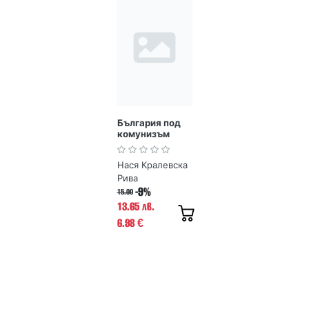
България под
комунизъм
Нася Кралевска
Рива
-9%
15.00
13.65 лв.
6.98
€