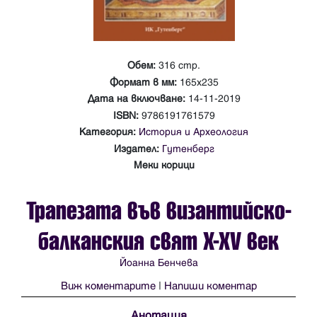
Обем:
316 стр.
Формат в мм:
165х235
Дата на включване:
14-11-2019
ISBN:
9786191761579
Категория:
История и Археология
Издател:
Гутенберг
Меки корици
Трапезата във византийско-
балканския свят Х-ХV век
Йоанна Бенчева
Виж коментарите
|
Напиши коментар
Анотация