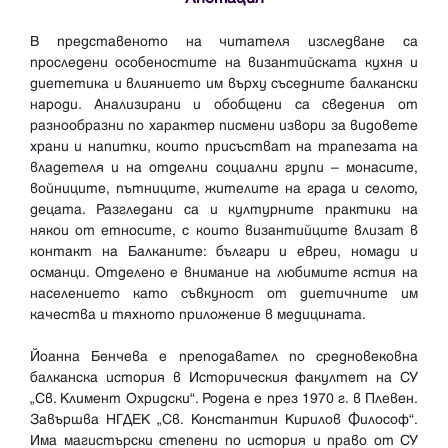
В представеното на читателя изследване са
проследени особеностите на византийската кухня и
диететика и влиянието им върху съседните балкански
народи. Анализирани и обобщени са сведения от
разнообразни по характер писмени извори за видовете
храни и напитки, които присъстват на трапезата на
владетеля и на отделни социални групи – монасите,
войниците, пътниците, жителите на града и селото,
децата. Разгледани са и културните практики на
някои от етносите, с които византийците влизат в
контакт на Балканите: българи и евреи, номади и
османци. Отделено е внимание на любимите ястия на
населението като съвкуност от диетичните им
качества и тяхното приложение в медицината.
Йоанна Бенчева е преподавател по средновековна
балканска история в Историческия факултет на СУ
„Св. Климент Охридски“. Родена е през 1970 г. в Плевен.
Завършва НГДЕК „Св. Константин Кирилов Философ“.
Има магистърски степени по история и право от СУ