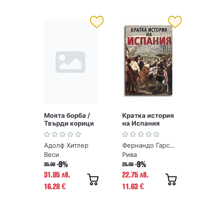
Моята борба /
Кратка история
Твърди корици
на Испания
Адолф Хитлер
Фернандо Гарсия де Кортасар, Хосе Мануел Гонсалес Весга
Веси
Рива
-9%
-9%
35.00
25.00
31.85 лв.
22.75 лв.
16.28
11.63
€
€