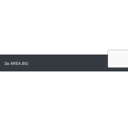
За AREA.BG
За нас
Доставка
Проверка на поръчки
КОНТАКТИ И ПОМОЩ
Контакти
Общи условия
Политика за поверителност