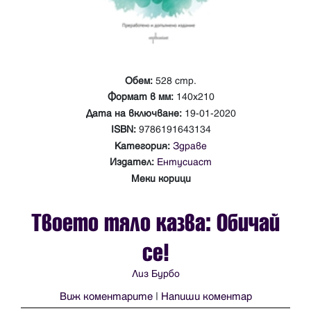
Обем:
528 стр.
Формат в мм:
140х210
Дата на включване:
19-01-2020
ISBN:
9786191643134
Категория:
Здраве
Издател:
Ентусиаст
Меки корици
Твоето тяло казва: Обичай
се!
Лиз Бурбо
Виж коментарите
|
Напиши коментар