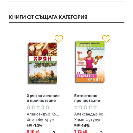
КНИГИ ОТ СЪЩАТА КАТЕГОРИЯ
Хрян за лечение
Естествено
и прочистване
прочистване
съдовете и
кръвта
Александър Кородецки
Александър Кородецки
Хомо Футурус
Хомо Футурус
-14%
-14%
6.00
9.00
5.16 лв.
7.74 лв.