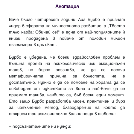
Анотация
Вече близо четиресет години Лиз Бурбо e признат
лидер в сферата на личностното развитие, а „Твоето
тяло казва: Обичай се!“ е една от най-популярните ѝ
книги, продадена в повече от половин милион
екземпляра в цял свят.
Бурбо е убедена, че всеки здравословен проблем е
външна проява на психологически или емоционален
такъв, но бързо осъзнава, че да се посочи
метафизичната причина за болестта, не е
достатъчно. Нужно е да се помогне на хората да се
освободят от чувството за вина и най-вече да се
приемат такива, каквито са, във всеки един момент.
Ето защо Бурбо разработва лесен, практичен и бърз
за изпълнение метод, благодарение на който да
открием три изключително важни неща в живота:
– подсъзнателните ни нужди;