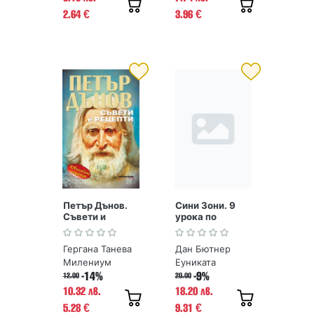
2.64
3.96
€
€
Петър Дънов.
Сини Зони. 9
Съвети и
урока по
рецепти
дълголетие от
хората, живели
Гергана Танева
Дан Бютнер
най-дълго
Милениум
Еуниката
-14%
-9%
12.00
20.00
10.32 лв.
18.20 лв.
5.28
9.31
€
€