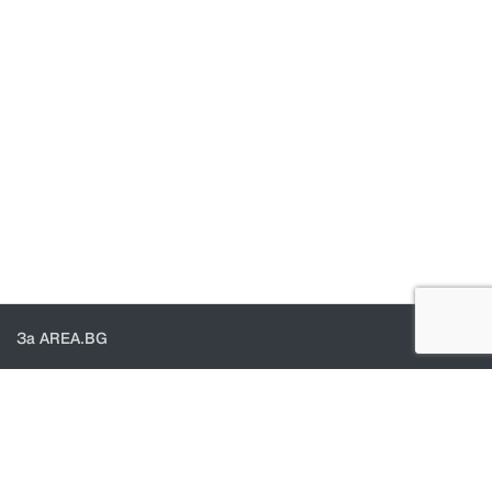
За AREA.BG
За нас
Доставка
Проверка на поръчки
КОНТАКТИ И ПОМОЩ