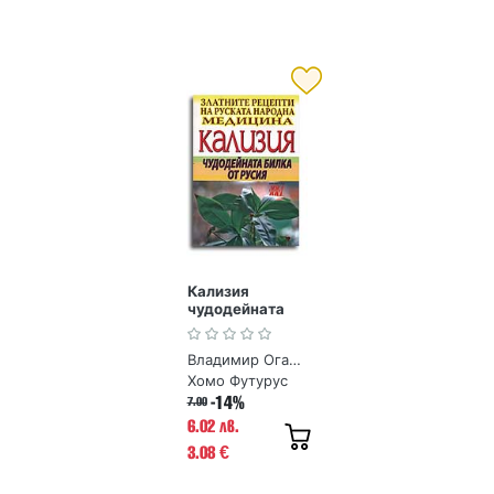
Кализия
чудодейната
билка от Русия.
Златните
Владимир Огарков
рецепти на
руската
Хомо Футурус
народна
-14%
7.00
медицина
6.02 лв.
3.08
€