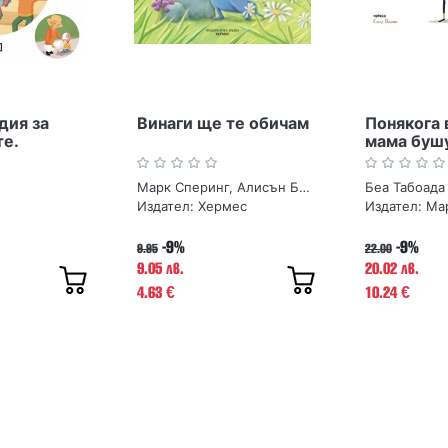
дия за
Винаги ще те обичам
Понякога 
е.
мама буш
Марк Сперинг, Алисън Браун
Беа Табоада
Издател:
Хермес
Издател:
Ма
-9%
-9%
9.95
22.00
9.05 лв.
20.02 лв.
4.63
10.24
€
€