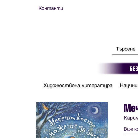
Контакти
Художествена литература
Научни
Меч
Каръл
Виж к