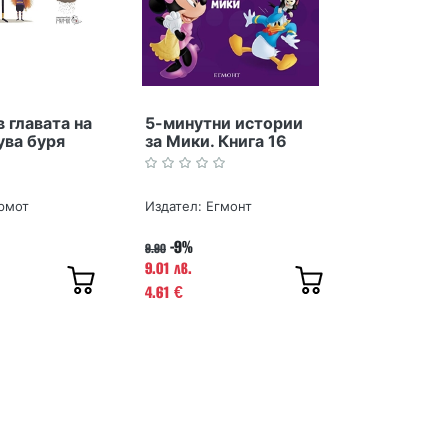
в главата на
5-минутни истории
ува буря
за Мики. Книга 16
рмот
Издател:
Егмонт
-9%
9.90
9.01 лв.
4.61
€