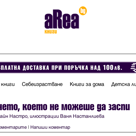
 книги
Себеизрастване
Книги за дома
Детска л
ето, което не можеше да заспи
айн Настро, илюстрации Ваня Настанлиева
оментарите
|
Напиши коментар