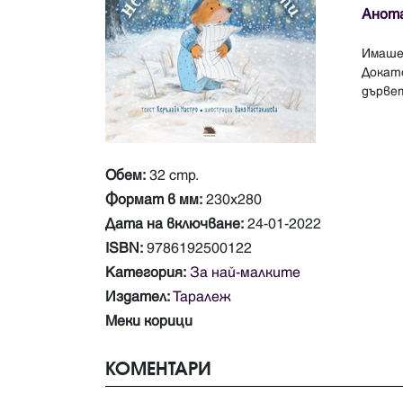
Анот
Имаше 
Докат
Обем:
32 стр.
Формат в мм:
230х280
Дата на включване:
24-01-2022
ISBN:
9786192500122
Категория:
За най-малките
Издател:
Таралеж
Меки корици
КОМЕНТАРИ