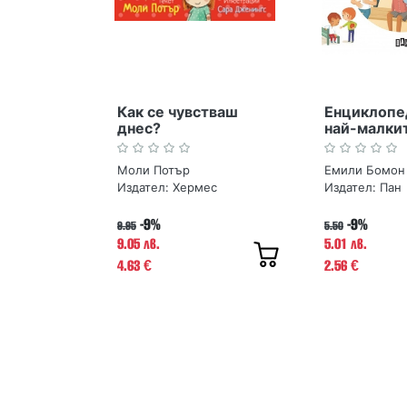
Как се чувстваш
Енциклопе
днес?
най-малкит
Емоциите
Моли Потър
Емили Бомон
Издател:
Хермес
Издател:
Пан
-9%
-9%
9.95
5.50
9.05 лв.
5.01 лв.
4.63
2.56
€
€