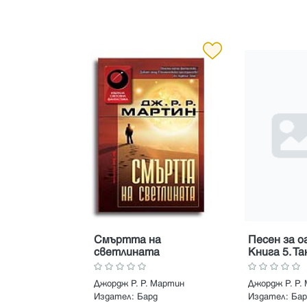
Смъртта на
Песен за ог
светлината
Книга 5. Та
дракони
Джордж Р. Р. Мартин
Джордж Р. Р.
Издател:
Бард
Издател:
Бар