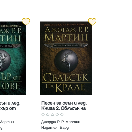
ън и лед.
Песен за огън и лед.
ихър от
Книга 2. Сблъсък на
крале
 Мартин
Джордж Р. Р. Мартин
рд
Издател:
Бард