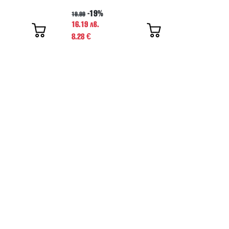
-19%
19.99
16.19 лв.
8.28
€