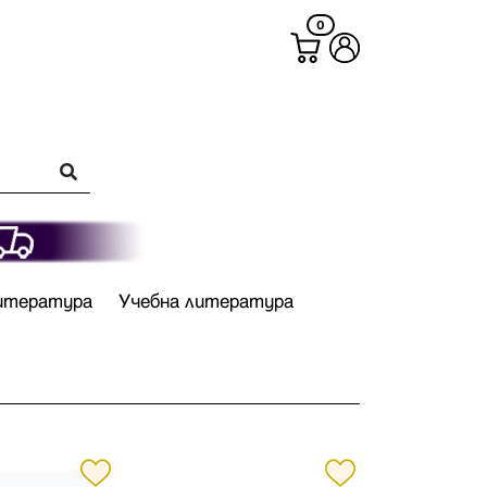
0
итература
Учебна литература