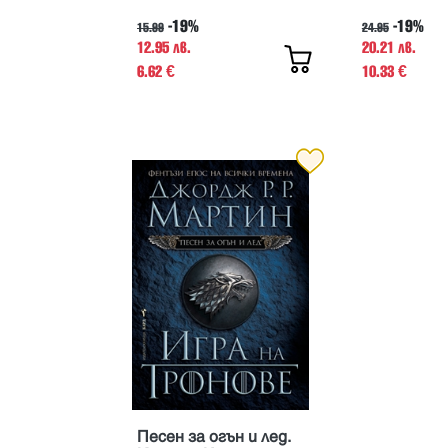
-19%
-19%
15.99
24.95
12.95 лв.
20.21 лв.
6.62
10.33
€
€
Песен за огън и лед.