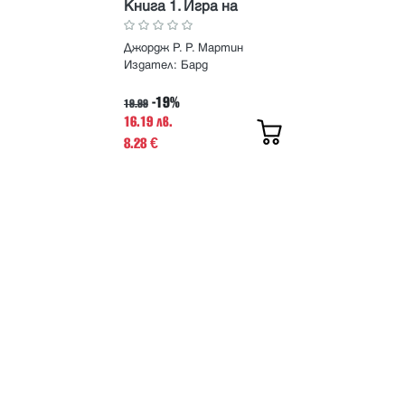
Книга 1. Игра на
тронове
Джордж Р. Р. Мартин
Издател:
Бард
-19%
19.99
16.19 лв.
8.28
€