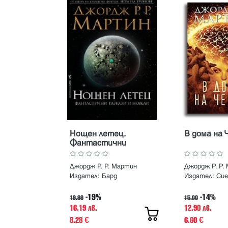
Нощен летец.
В дома на 
Фантастични
разкази и новели
Джордж Р. Р. Мартин
Джордж Р. Р.
Издател:
Бард
Издател:
Сие
-19%
-14%
19.99
15.00
16.19 лв.
12.90 лв.
8.28
6.60
€
€