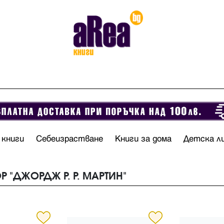
 книги
Себеизрастване
Книги за дома
Детска л
Р "ДЖОРДЖ Р. Р. МАРТИН"