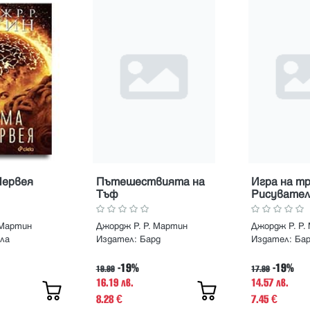
Червея
Пътешествията на
Игра на тр
Тъф
Рисувател
 Мартин
Джордж Р. Р. Мартин
Джордж Р. Р.
ла
Издател:
Бард
Издател:
Ба
-19%
-19%
19.99
17.99
16.19 лв.
14.57 лв.
8.28
7.45
€
€