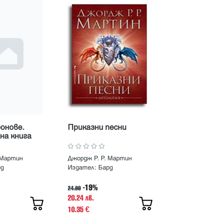
онове.
Приказни песни
на книга
 Мартин
Джордж Р. Р. Мартин
рд
Издател:
Бард
-19%
24.99
20.24 лв.
10.35
€