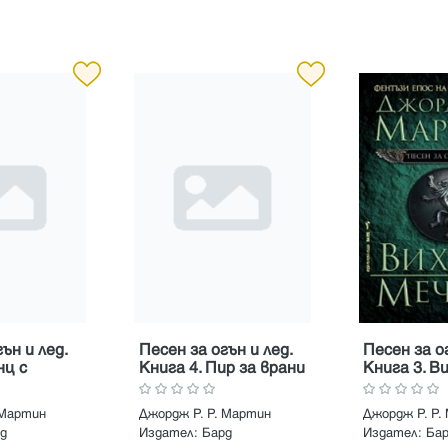
ън и лед.
Песен за огън и лед.
Песен за ог
нц с
Книга 4. Пир за врани
Книга 3. В
мечове
 Мартин
Джордж Р. Р. Мартин
Джордж Р. Р.
д
Издател:
Бард
Издател:
Ба