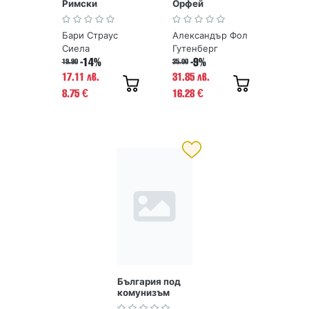
Римски
Орфей
императори от
Август до
Бари Страус
Александър Фол
Константин
Сиела
Гутенберг
-14%
-9%
19.90
35.00
17.11 лв.
31.85 лв.
8.75
16.28
€
€
България под
комунизъм