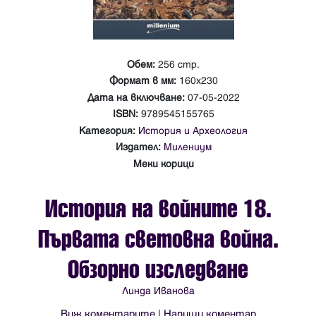
Обем:
256 стр.
Формат в мм:
160х230
Дата на включване:
07-05-2022
ISBN:
9789545155765
Категория:
История и Археология
Издател:
Милениум
Меки корици
История на войните 18.
Първата световна война.
Обзорно изследване
Линда Иванова
Виж коментарите
|
Напиши коментар