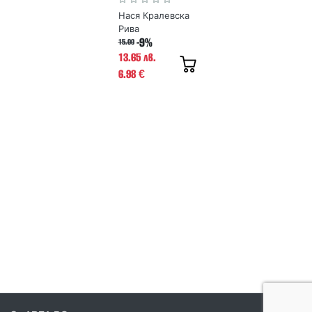
Нася Кралевска
Рива
-9%
15.00
13.65 лв.
6.98
€