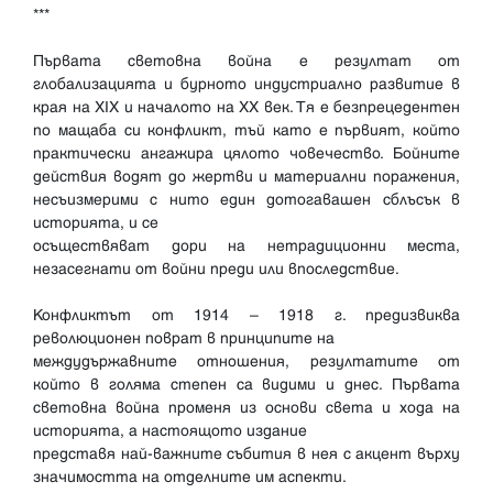
***
Първата световна война е резултат от
глобализацията и бурното индустриално развитие в
края на XIX и началото на XX век. Тя е безпрецедентен
по мащаба си конфликт, тъй като е първият, който
практически ангажира цялото човечество. Бойните
действия водят до жертви и материални поражения,
несъизмерими с нито един дотогавашен сблъсък в
историята, и се
осъществяват дори на нетрадиционни места,
незасегнати от войни преди или впоследствие.
Конфликтът от 1914 – 1918 г. предизвиква
революционен поврат в принципите на
междудържавните отношения, резултатите от
който в голяма степен са видими и днес. Първата
световна война променя из основи света и хода на
историята, а настоящото издание
представя най-важните събития в нея с акцент върху