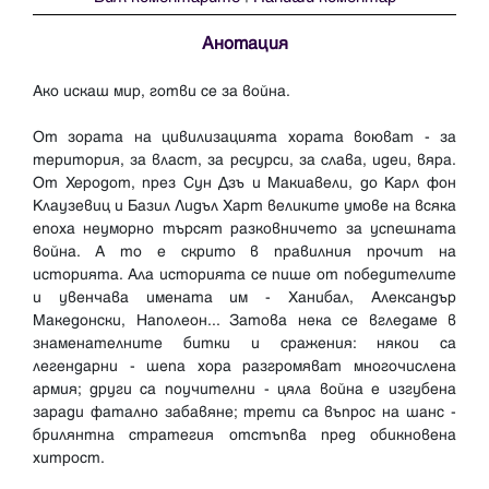
Анотация
Ако искаш мир, готви се за война.
От зората на цивилизацията хората воюват - за
територия, за власт, за ресурси, за слава, идеи, вяра.
От Херодот, през Сун Дзъ и Макиавели, до Карл фон
Клаузевиц и Базил Лидъл Харт великите умове на всяка
епоха неуморно търсят разковничето за успешната
война. А то е скрито в правилния прочит на
историята. Ала историята се пише от победителите
и увенчава имената им - Ханибал, Александър
Македонски, Наполеон... Затова нека се вгледаме в
знаменателните битки и сражения: някои са
легендарни - шепа хора разгромяват многочислена
армия; други са поучителни - цяла война е изгубена
заради фатално забавяне; трети са въпрос на шанс -
брилянтна стратегия отстъпва пред обикновена
хитрост.