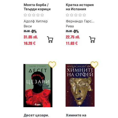
Моята борба /
Кратка история
Твърди корици
на Испания
Адолф Хитлер
Фернандо Гарсия де Кортасар, Хосе Мануел Гонсалес Весга
Веси
Рива
-9%
-9%
35.00
25.00
31.85 лв.
22.75 лв.
16.28
11.63
€
€
Десет цезари.
Химните на