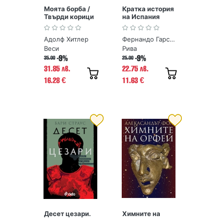
Моята борба /
Кратка история
Твърди корици
на Испания
Адолф Хитлер
Фернандо Гарсия де Кортасар, Хосе Мануел Гонсалес Весга
Веси
Рива
-9%
-9%
35.00
25.00
31.85 лв.
22.75 лв.
16.28
11.63
€
€
Десет цезари.
Химните на