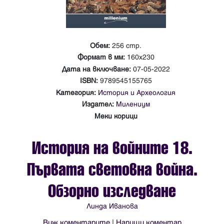
Обем:
256 стр.
Формат в мм:
160х230
Дата на включване:
07-05-2022
ISBN:
9789545155765
Категория:
История и Археология
Издател:
Милениум
Меки корици
История на войните 18.
Първата световна война.
Обзорно изследване
Линда Иванова
Виж коментарите
|
Напиши коментар