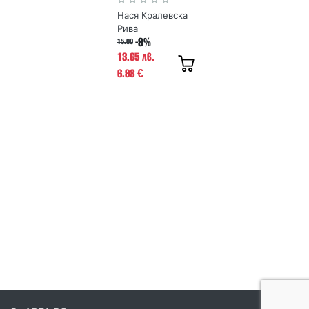
Нася Кралевска
Рива
-9%
15.00
13.65 лв.
6.98
€