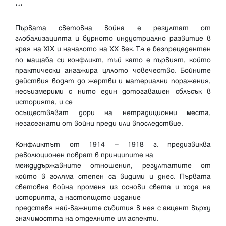
***
Първата световна война е резултат от
глобализацията и бурното индустриално развитие в
края на XIX и началото на XX век. Тя е безпрецедентен
по мащаба си конфликт, тъй като е първият, който
практически ангажира цялото човечество. Бойните
действия водят до жертви и материални поражения,
несъизмерими с нито един дотогавашен сблъсък в
историята, и се
осъществяват дори на нетрадиционни места,
незасегнати от войни преди или впоследствие.
Конфликтът от 1914 – 1918 г. предизвиква
революционен поврат в принципите на
междудържавните отношения, резултатите от
който в голяма степен са видими и днес. Първата
световна война променя из основи света и хода на
историята, а настоящото издание
представя най-важните събития в нея с акцент върху