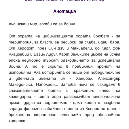
Анотация
Ако искаш мир, готви се за война.
От зората на цивилизацията хората воюват - за
територия, за власт, за ресурси, за слава, идеи, вяра.
От Херодот, през Сун Дзъ и Макиавели, до Карл фон
Клаузевиц и Базил Лидъл Харт великите умове на всяка
епоха неуморно търсят разковничето за успешната
война. А то е скрито в правилния прочит на
историята. Ала историята се пише от победителите
и увенчава имената им - Ханибал, Александър
Македонски, Наполеон... Затова нека се вгледаме в
знаменателните битки и сражения: някои са
легендарни - шепа хора разгромяват многочислена
армия; други са поучителни - цяла война е изгубена
заради фатално забавяне; трети са въпрос на шанс -
брилянтна стратегия отстъпва пред обикновена
хитрост.