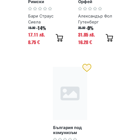
Римски
Орфей
императори от
Август до
Бари Страус
Александър Фол
Константин
Сиела
Гутенберг
-14%
-9%
19.90
35.00
17.11 лв.
31.85 лв.
8.75
16.28
€
€
България под
комунизъм